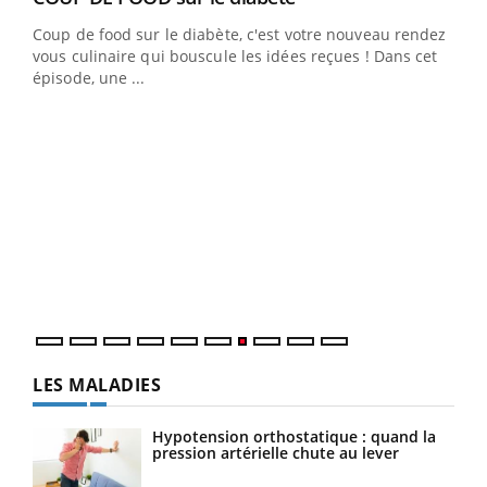
Coup de food sur le diabète, c'est votre nouveau rendez-
 en
vous culinaire qui bouscule les idées reçues ! Dans cet
u
épisode, une ...
Qua
You
"Les
trav
DRH 
LES MALADIES
Hypotension orthostatique : quand la
pression artérielle chute au lever