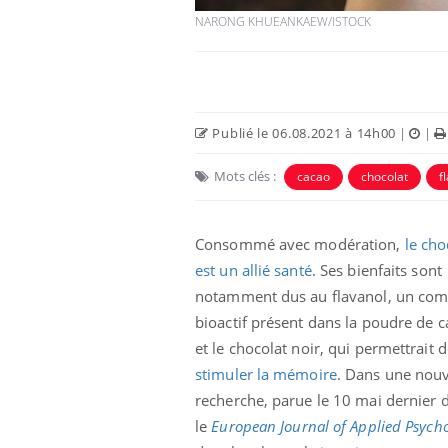
NARONG KHUEANKAEW/ISTOCK
Publié le 06.08.2021 à 14h00
|
|
Mots clés :
cacao
chocolat
f
Consommé avec modération,
le cho
est un allié santé
. Ses bienfaits sont
e et chaleur : ce
Mordue par un
notamment dus au flavanol, un co
a science
barracuda, une petite fille
secourue grâce à un
bioactif présent dans la poudre de 
réflexe essentiel
et le chocolat noir, qui permettrait 
stimuler la mémoire
. Dans une nouv
phone nuit-il à
Légionellose en Suisse :
tissage de la
quelle est l’origine de la
recherche, parue le 10 mai dernier 
contamination ?
le
European Journal of Applied Psych