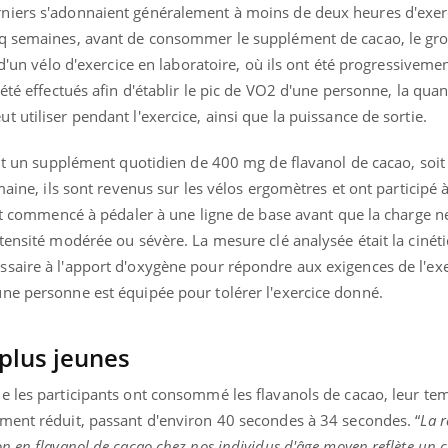
niers s'adonnaient généralement à moins de deux heures d'exer
nq semaines, avant de consommer le supplément de cacao, le gro
 d'un vélo d'exercice en laboratoire, où ils ont été progressivem
été effectués afin d'établir le pic de VO2 d'une personne, la quan
« jumeau numérique » pour
tube
iliter l’accès à la médecine
 utiliser pendant l'exercice, ainsi que la puissance de sortie.
Youtube
ventive
oit un supplément quotidien de 400 mg de flavanol de cacao, soi
établissement lié à un groupe
maine, ils sont revenus sur les vélos ergomètres et ont participé 
ualiste innove en matière de bilan de
é : l'utilisation d'un « jumeau
ont commencé à pédaler à une ligne de base avant que la charge ne
érique » permet ...
ntensité modérée ou sévère. La mesure clé analysée était la ciné
saire à l'apport d'oxygène pour répondre aux exigences de l'exer
ne personne est équipée pour tolérer l'exercice donné.
plus jeunes
e les participants ont consommé les flavanols de cacao, leur te
ment réduit, passant d'environ 40 secondes à 34 secondes. “
La 
n en flavanol de cacao chez nos individus d'âge moyen reflète un