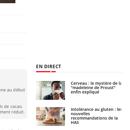
EN DIRECT
Cerveau : le mystère de la
Le décalage des horaires
"madeleine de Proust"
d'été : quel impact sur le
ène au début
enfin expliqué
sommeil ?
ls de cacao,
Intolérance au gluten : les
Grossesse : ces polluants
ement réduit.
nouvelles
pourraient influencer le
recommandations de la
poids des enfants
HAS