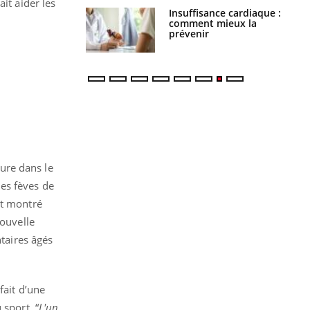
it aider les
Insuffisance cardiaque :
Autisme : pourquoi le
comment mieux la
cerveau reconnaît-il les
prévenir
visages autrement ?
ure dans le
es fèves de
nt montré
nouvelle
ntaires âgés
fait d’une
 sport. “
L'un