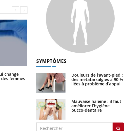
SYMPTÔMES
La sieste empêche-t-elle de dormir
ui change
Douleurs de l’avant-pied :
la nuit ?
ge des femmes
des métatarsalgies à 90 %
liées à problème d’appui
Mauvaise haleine : il faut
améliorer l’hygiène
bucco-dentaire