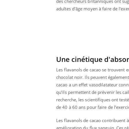
des chercheurs britanniques ont sugg
ar une tique en
Allergies alimentaires :
adultes d'âge moyen à faire de l'exer
, elle reste dans
une nouvelle arme contre
pendant 42 jours
les réactions sévères
Une cinétique d'absor
Les flavanols de cacao se trouvent
chocolat noir. Ils peuvent égalemen
cacao a un effet vasodilatateur con
qu’ils permettent de prévenir les ca
recherche, les scientifiques ont test
de 40 à 60 ans pour faire de l’exerc
Les flavanols de cacao contribuent à
amélioration du flux sanguin. Ces ré