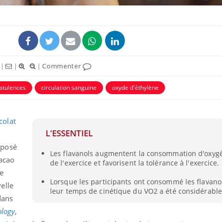
|
|
|
Commenter
latulences
circulation sanguine
oxyde d'éthylène
colat
L'ESSENTIEL
Comment gérer le
mposé
sommeil des enfants en
Les flavanols augmentent la consommation d'oxyg
vacances ?
cacao
de l'exercice et favorisent la tolérance à l'exercice.
de
Lorsque les participants ont consommé les flavano
elle
Bilan prévention : ce que
leur temps de cinétique du VO2 a été considérabl
les kinés pourront
dans
bientôt faire
ology
,