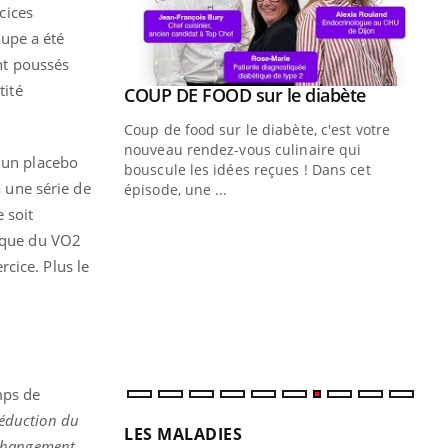
cices
upe a été
ent poussés
tité
Youtube
COUP DE FOOD sur le diabète
Quand l’entreprise mise sur le bien
Youtube
Youtube
Youtube
être global
Coup de food sur le diabète, c'est votre
"Les rendez-vous de la santé et de la
nouveau rendez-vous culinaire qui
t un placebo
qualité de vie au travail" de Pourquoi
bouscule les idées reçues ! Dans cet
à une série de
Docteur reçoivent Régis Blugeon, DRH et
épisode, une ...
directeur ...
 soit
Ec
You
tique du VO2
quo
cice. Plus le
Dan
der
com
et é
mps de
réduction du
LES MALADIES
 changement