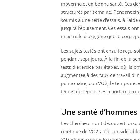
moyenne et en bonne santé. Ces der
structurés par semaine. Pendant ci
soumis à une série d'essais, à l'aide
jusqu'à l'épuisement. Ces essais ont 
Youtube
 Mains : se
Diabète & Ramadan 2026
Un 
Youtube
You
outube
fac
maximale d'oxygène que le corps peut
Le Ramadan approche, et, pour de
pré
un tout nouveau
nombreuses personnes atteintes de
Les sujets testés ont ensuite reçu s
Un 
lage, piscine,
diabète, c'est une période de questions, de
pendant sept jours. À la fin de la se
mut
air… Nos mains
défis, mais ...
sant
tests d'exercice par étapes, où ils 
num
augmentée à des taux de travail d'i
pulmonaire, ou τVO2, le temps néces
temps de réponse est court, mieux u
Une santé d’hommes 
Les chercheurs ont découvert lorsqu
cinétique du VO2 a été considérable
VO2 observée après la supplémentatio