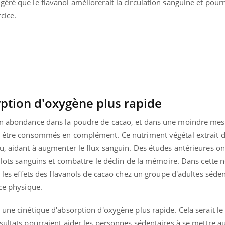
éré que le flavanol améliorerait la circulation sanguine et pourra
TDAH : quel est ce
cice.
traitement autorisé aux
États-Unis ?
ption d'oxygène plus rapide
 en abondance dans la poudre de cacao, et dans une moindre mes
t être consommés en complément. Ce nutriment végétal extrait d
nu, aidant à augmenter le flux sanguin. Des études antérieures o
illots sanguins et combattre le déclin de la mémoire. Dans cette 
é les effets des flavanols de cacao chez un groupe d'adultes séde
ice physique.
 une cinétique d'absorption d'oxygène plus rapide. Cela serait le 
sultats pourraient aider les personnes sédentaires à se mettre au