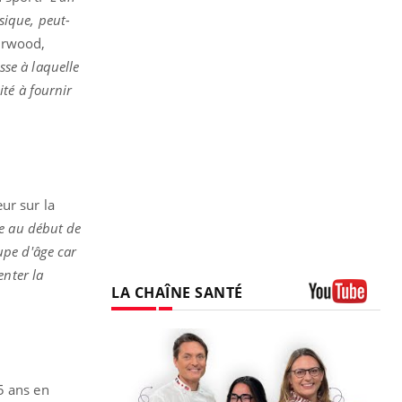
sique, peut-
arwood,
sse à laquelle
té à fournir
ur sur la
e au début de
upe d'âge car
enter la
LA CHAÎNE SANTÉ
Youtube
5 ans en