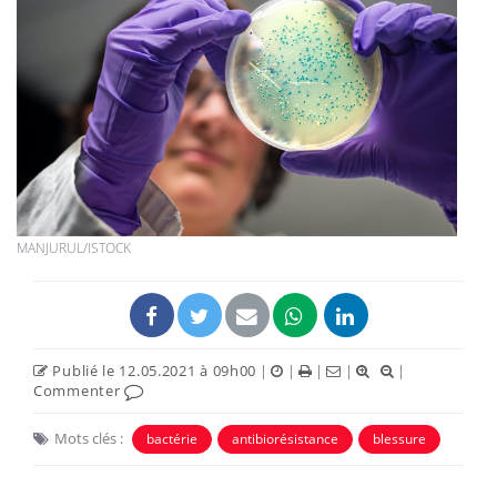
MANJURUL/ISTOCK
Publié le 12.05.2021 à 09h00
|
|
|
|
|
Commenter
Mots clés :
bactérie
antibiorésistance
blessure