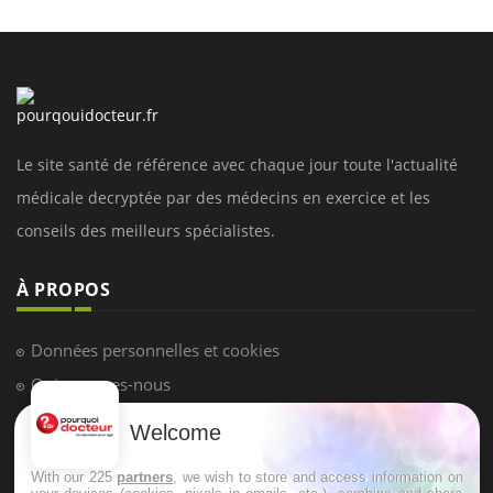
Le site santé de référence avec chaque jour toute l'actualité
médicale decryptée par des médecins en exercice et les
conseils des meilleurs spécialistes.
À PROPOS
Données personnelles et cookies
Qui sommes-nous
Conditions d'utilisation
Welcome
Plan du site
With our 225
partners
, we wish to store and access information on
Mentions Légales