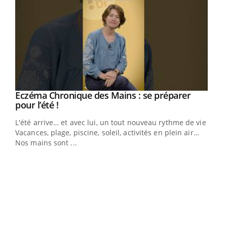
Eczéma Chronique des Mains : se préparer
Youtube
Youtube
pour l’été !
L'été arrive… et avec lui, un tout nouveau rythme de vie !
Vacances, plage, piscine, soleil, activités en plein air…
Nos mains sont ...
Dia
You
Le 
pers
ques