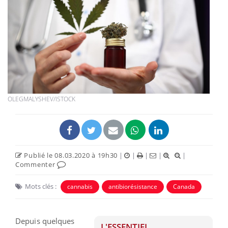
OLEGMALYSHEV/ISTOCK
Publié le 08.03.2020 à 19h30
|
|
|
|
|
Commenter
Mots clés :
cannabis
antibiorésistance
Canada
Depuis quelques
L'ESSENTIEL