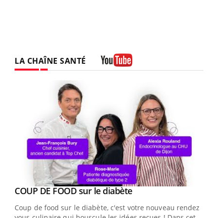
LA CHAÎNE SANTÉ
Youtube
Youtube
COUP DE FOOD sur le diabète
Youtube
Coup de food sur le diabète, c'est votre nouveau rendez-
vous culinaire qui bouscule les idées reçues ! Dans cet