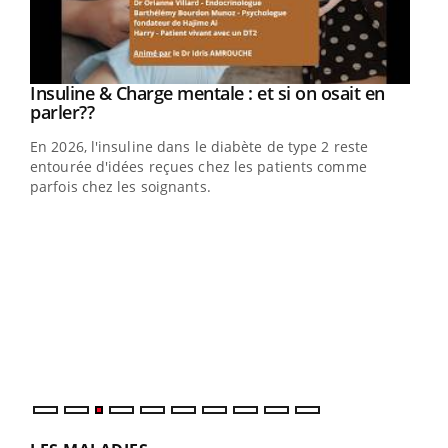
Youtube
Insuline & Charge mentale : et si on osait en
Youtube
Youtube
parler??
En 2026, l'insuline dans le diabète de type 2 reste
entourée d'idées reçues chez les patients comme
parfois chez les soignants.
Ecz
You
pour
L'ét
Vaca
Nos 