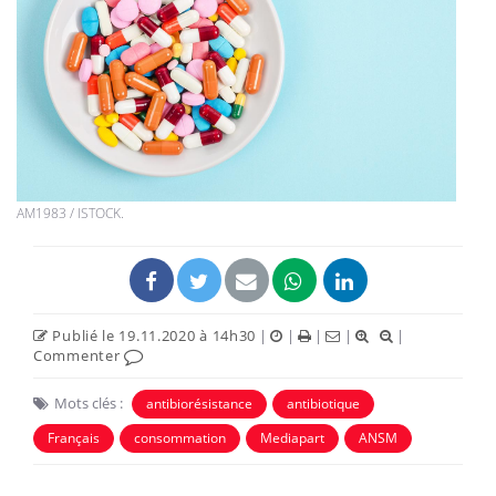
AM1983 / ISTOCK.
Publié le 19.11.2020 à 14h30
|
|
|
|
|
Commenter
Mots clés :
antibiorésistance
antibiotique
Français
consommation
Mediapart
ANSM