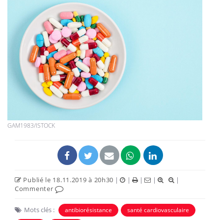
GAM1983/ISTOCK
Publié le 18.11.2019 à 20h30
|
|
|
|
|
Commenter
Mots clés :
antibiorésistance
santé cardiovasculaire