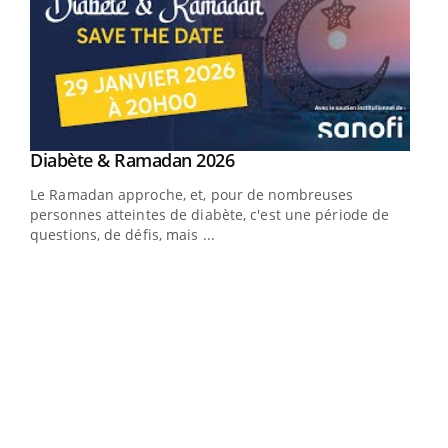
Youtube
Diabète & Ramadan 2026
Youtube
Le Ramadan approche, et, pour de nombreuses
vie !
personnes atteintes de diabète, c'est une période de
…
questions, de défis, mais ...
Un 
You
à l
Un é
mati
numé