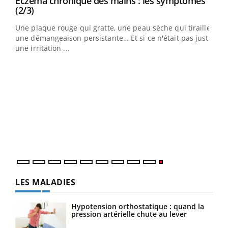
Eczéma chronique des mains : les symptômes
Youtube
Youtube
(2/3)
ris,
Une plaque rouge qui gratte, une peau sèche qui tiraille,
une démangeaison persistante… Et si ce n'était pas juste
une irritation ...
LES MALADIES
Hypotension orthostatique : quand la
pression artérielle chute au lever