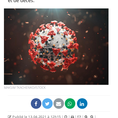
et de décès.
MAKSIM TKACHENKO/ISTOCK
Publié le 13.04.2021 à 12h15
|
|
|
|
|