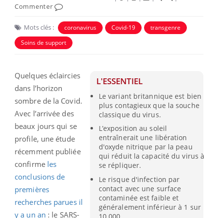
Commenter
Mots clés :
coronavirus
Covid-19
transgenre
Soins de support
Quelques éclaircies
L'ESSENTIEL
dans l’horizon
Le variant britannique est bien
sombre de la Covid.
plus contagieux que la souche
Avec l’arrivée des
classique du virus.
beaux jours qui se
L’exposition au soleil
entraînerait une libération
profile, une étude
d'oxyde nitrique par la peau
récemment publiée
qui réduit la capacité du virus à
confirme
les
se répliquer.
conclusions de
Le risque d'infection par
contact avec une surface
premières
contaminée est faible et
recherches parues il
généralement inférieur à 1 sur
y a un an
: le SARS-
10 000.