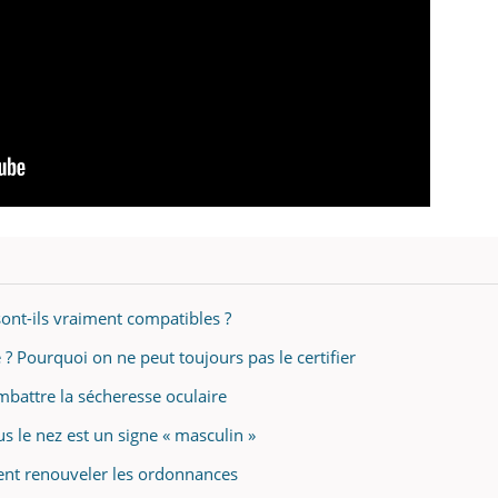
sont-ils vraiment compatibles ?
 ? Pourquoi on ne peut toujours pas le certifier
battre la sécheresse oculaire
s le nez est un signe « masculin »
vent renouveler les ordonnances