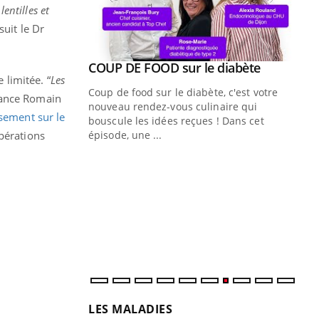
entilles et
suit le Dr
Youtube
ue » pour
COUP DE FOOD sur le diabète
Youtube
 limitée. “
Les
médecine
Coup de food sur le diabète, c'est votre
vance Romain
nouveau rendez-vous culinaire qui
sement sur le
n groupe
bouscule les idées reçues ! Dans cet
ière de bilan de
opérations
épisode, une ...
« jumeau
Qu
You
êtr
"Le
qua
Doc
dir
LES MALADIES