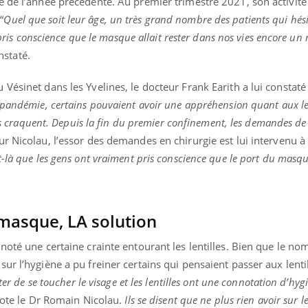
 de l’année précédente. Au premier trimestre 2021, son activité
“
Quel que soit leur âge, un très grand nombre des patients qui hési
t pris conscience que le masque allait rester dans nos vies encore u
onstaté.
Vésinet dans les Yvelines, le docteur Frank Earith a lui constat
 pandémie, certains pouvaient avoir une appréhension quant aux len
ls craquent. Depuis la fin du premier confinement, les demandes de l
eur Nicolau, l’essor des demandes en chirurgie est lui intervenu à 
-là que les gens ont vraiment pris conscience que le port du masque
masque, LA solution
noté une certaine crainte entourant les lentilles. Bien que le no
r l’hygiène a pu freiner certains qui pensaient passer aux lentil
ter de se toucher le visage et les lentilles ont une connotation d’hygi
note le Dr Romain Nicolau.
Ils se disent que ne plus rien avoir sur le