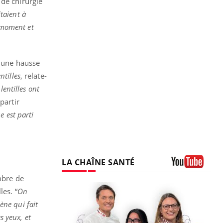
 de chirurgie
taient à
n moment et
é une hausse
tilles
, relate-
entilles ont
partir
 est parti
LA CHAÎNE SANTÉ
Youtube
mbre de
les. “
On
ène qui fait
s yeux, et