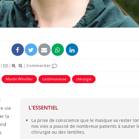
|
|
|
Commenter
Martin Winckler
Leishmaniose
chirurgie
Cytomégalovirus : ce qui
Pourquo
change dans la prise en
gâche-t-
charge des femmes
jours de
t
enceintes
L'ESSENTIEL
e vie
er la
La sieste empêche-t-elle
Fortes c
La prise de conscience que le masque va rester l
de dormir la nuit ?
pourquo
and
noyade g
nos vies a poussé de nombreux patients à sauter l
s
chirurgie ou des lentilles.