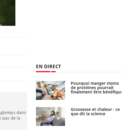
EN DIRECT
i votre ventre
Pourquoi manger moins
il les premiers
de protéines pourrait
 vos vacances ?
finalement être bénéfique
haleurs :
Grossesse et chaleur : ce
ongtemps dans
i le risque de
que dit la science
rimpe-t-il ?
e pas de la