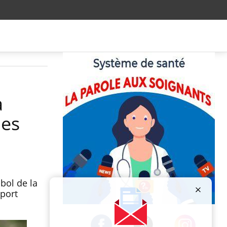
a
des
bol de la
 port
Publicité