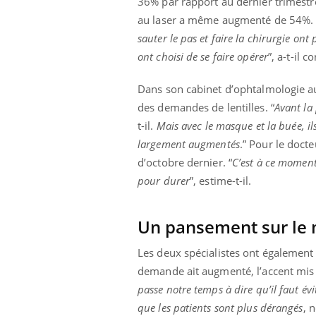
36% par rapport au dernier trimestre
au laser a même augmenté de 54%. 
sauter le pas et faire la chirurgie on
ont choisi de se faire opérer
”, a-t-il c
Dans son cabinet d’ophtalmologie au 
des demandes de lentilles. “
Avant la
t-il.
Mais avec le masque et la buée, i
largement augmentés
.” Pour le doct
d’octobre dernier. “
C’est à ce moment
pour durer
”, estime-t-il.
Un pansement sur le 
Les deux spécialistes ont également 
demande ait augmenté, l’accent mis su
passe notre temps à dire qu’il faut évi
que les patients sont plus dérangés
, 