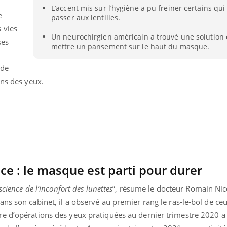
L’accent mis sur l’hygiène a pu freiner certains qu
VIH : la fin du comprimé
Le Viagr
e
tous les jours se profile-t-
freiner 
passer aux lentilles.
elle enfin ?
cancer ?
 vies
Un neurochirgien américain a trouvé une solution e
ses
mettre un pansement sur le haut du masque.
 de
ons des yeux.
ce : le masque est parti pour durer
science de l’inconfort des lunettes
”, résume le docteur Romain Nic
ns son cabinet, il a observé au premier rang le ras-le-bol de ce
e d’opérations des yeux pratiquées au dernier trimestre 2020 a