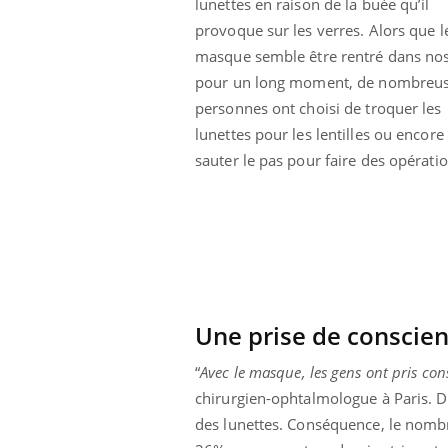
lunettes en raison de la buée qu’il
 connectés :
Les médicaments GLP-1
provoque sur les verres. Alors que l
le travail
protègent-ils aussi les os
de plus en plus
?
masque semble être rentré dans nos
soirées
pour un long moment, de nombreu
personnes ont choisi de troquer les
lunettes pour les lentilles ou encore
sauter le pas pour faire des opérati
Une prise de conscien
“
Avec le masque, les gens ont pris con
chirurgien-ophtalmologue à Paris. Da
des lunettes. Conséquence, le nombr