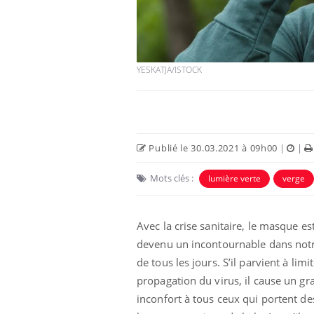
YESKATJA/ISTOCK
Publié le 30.03.2021 à 09h00
|
|
Mots clés :
lumière verte
verge
 à risque : ce jus
Cancer colorectal : une
ttire l'attention
stratégie simple aurait
cheurs
changé la donne au Pays
Avec la crise sanitaire, le masque es
basque
devenu un incontournable dans notr
de tous les jours. S’il parvient à limit
 oublier les
Chikungunya, dengue,
n vacances ?
West Nile : que se passe-
propagation du virus, il cause un gr
t-il dans le sud de la
France ?
inconfort à tous ceux qui portent de