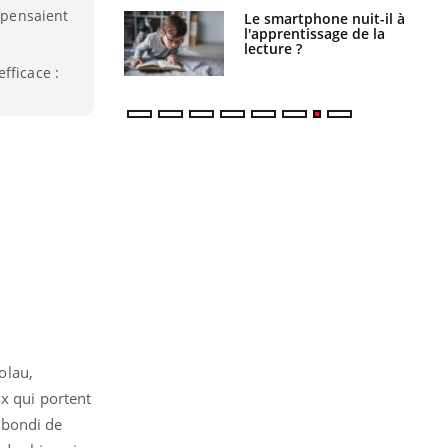
i pensaient
a pourrait-il
Le smartphone nuit-il à
la propagation du
l'apprentissage de la
lecture ?
fficace :
olau,
ux qui portent
 bondi de