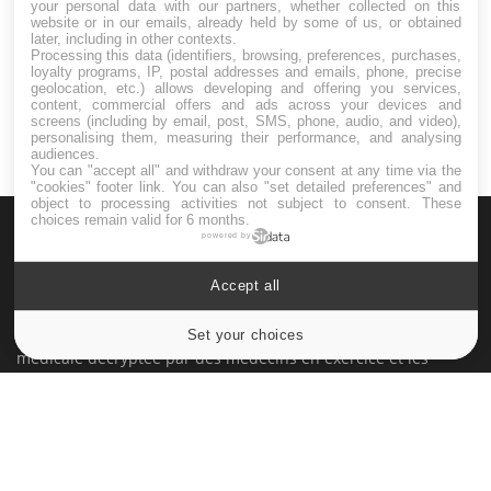
your personal data with our partners, whether collected on this
website or in our emails, already held by some of us, or obtained
Maladie de Charcot (Sclérose latérale
later, including in other contexts.
amyotrophique)
Processing this data (identifiers, browsing, preferences, purchases,
loyalty programs, IP, postal addresses and emails, phone, precise
geolocation, etc.) allows developing and offering you services,
content, commercial offers and ads across your devices and
screens (including by email, post, SMS, phone, audio, and video),
personalising them, measuring their performance, and analysing
audiences.
You can "accept all" and withdraw your consent at any time via the
"cookies" footer link
. You can also "set detailed preferences" and
object to processing activities not subject to consent. These
choices remain valid for 6 months.
powered by
Accept all
Le site santé de référence avec chaque jour toute l'actualité
Set your choices
Cookies settings
médicale decryptée par des médecins en exercice et les
conseils des meilleurs spécialistes.
À PROPOS