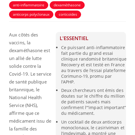
anti-inflammatoire
dexaméthasone
anticorps polyclonaux
corticoïdes
Aux côtés des
L'ESSENTIEL
vaccins, la
Ce puissant anti-inflammatoire
dexaméthasone est
fait partie du grand essai
un allié de lutte
clinique randomisé britannique
Recovery et est testé en France
solide contre la
au travers de l’essai plateforme
Covid-19. Le service
Corimuno-19, promu par
de santé publique
l’APHP.
britannique, le
Deux chercheurs ont émis des
doutes sur le chiffre du million
National Health
de patients sauvés mais
Service (NHS),
confirment l'“impact important”
affirme que ce
du médicament.
médicament issu de
Un cocktail de deux anticorps
monoclonaux, le casiriviman et
la famille des
l’imdevimab, a montré une