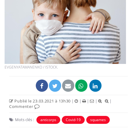
EVGENYATAMANENKO / ISTOCK.
Publié le 23.03.2021 à 13h30
|
|
|
|
|
Commenter
Mots clés :
anticorps
Covid-19
squames