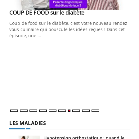
Youtube
cès
COUP DE FOOD sur le diabète
Youtube
Coup de food sur le diabète, c'est votre nouveau rendez-
 en
vous culinaire qui bouscule les idées reçues ! Dans cet
u
épisode, une ...
Qua
You
"Les
trav
DRH 
LES MALADIES
Hypotension orthostatique : quand la