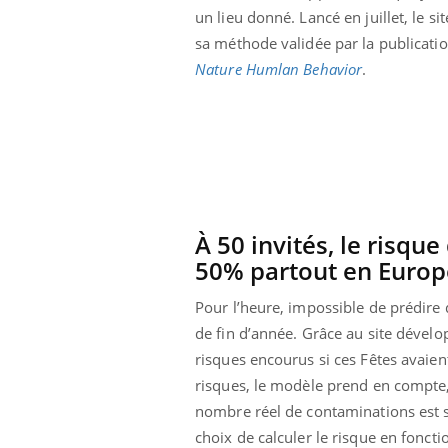
un lieu donné. Lancé en juillet, le sit
sa méthode validée par la publicatio
Nature Humlan Behavior
.
À 50 invités, le risq
50% partout en Europ
Pour l’heure, impossible de prédire 
de fin d’année. Grâce au site dévelo
risques encourus si ces Fêtes avaient
ale : et si on
Eczéma Chronique des Mains : se
Dia
Youtube
You
ube
Youtube
préparer pour l’été !
risques, le modèle prend en compte,
Le 
nombre réel de contaminations est sup
 diabète de type 2
L'été arrive… et avec lui, un tout nouveau
nom
ues chez les
rythme de vie ! Vacances, plage, piscine,
diab
choix de calculer le risque en fonct