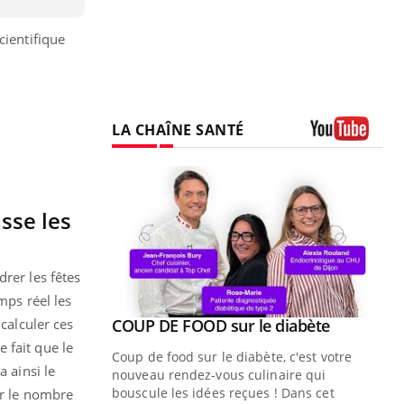
cientifique
LA CHAÎNE SANTÉ
Youtube
sse les
rer les fêtes
mps réel les
Youtube
calculer ces
ue » pour
COUP DE FOOD sur le diabète
Youtube
médecine
 fait que le
Coup de food sur le diabète, c'est votre
 ainsi le
nouveau rendez-vous culinaire qui
n groupe
bouscule les idées reçues ! Dans cet
er le nombre