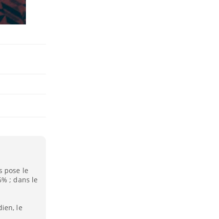
s pose le
6% ; dans le
ien, le