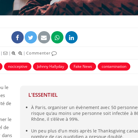
|
|
|
Commenter
nociceptive
Johnny Hallyday
Fake News
contamination
u le
L'ESSENTIEL
les
ité de
À Paris, organiser un évènement avec 50 personne
risque qu’au moins une personne soit infectée à 8
mer le
Rhône, il s’élève à 99%.
l de
Un peu plus d'un mois après le Thanksgiving canad
r dans
nombre de cas quotidien a presque doublé.