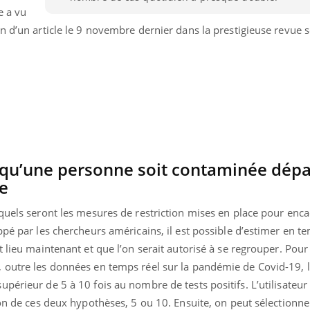
e a vu
n d’un article le 9 novembre dernier dans la prestigieuse revue s
ue qu’une personne soit contaminée dépa
e
quels seront les mesures de restriction mises en place pour encad
ppé par les chercheurs américains, il est possible d’estimer en te
Youtube
 lieu maintenant et que l’on serait autorisé à se regrouper. Pour 
bète & Ramadan 2026
Un « jumeau numériq
tube
Youtube
faciliter l’accès à la 
 outre les données en temps réel sur la pandémie de Covid-19, le
Ramadan approche, et, pour de
Youtube
préventive
érieur de 5 à 10 fois au nombre de tests positifs. L’utilisateur a
breuses personnes atteintes de
Un établissement lié à u
ète, c'est une période de questions, de
ion de ces deux hypothèses, 5 ou 10. Ensuite, on peut sélectionn