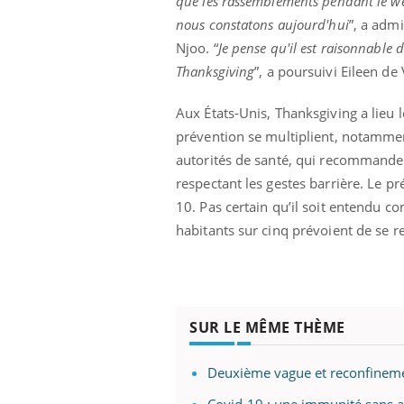
que les rassemblements pendant le w
nous constatons aujourd'hui
”, a adm
Njoo. “
Je pense qu'il est raisonnable
Thanksgiving
”, a poursuivi Eileen de 
Aux États-Unis, Thanksgiving a lieu
prévention se multiplient, notamme
autorités de santé, qui recommandent
respectant les gestes barrière. Le p
10. Pas certain qu’il soit entendu c
habitants sur cinq prévoient de se r
SUR LE MÊME THÈME
Deuxième vague et reconfineme
Covid-19 : une immunité sans a