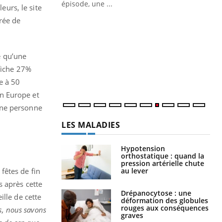
ière de bilan de
épisode, une ...
eurs, le site
« jumeau
rée de
Qu
You
êtr
"Le
e qu’une
qua
Doc
fiche 27%
dir
e à 50
n Europe et
une personne
LES MALADIES
Hypotension
orthostatique : quand la
pression artérielle chute
au lever
fêtes de fin
s après cette
Drépanocytose : une
ille de cette
déformation des globules
rouges aux conséquences
es, nous savons
graves