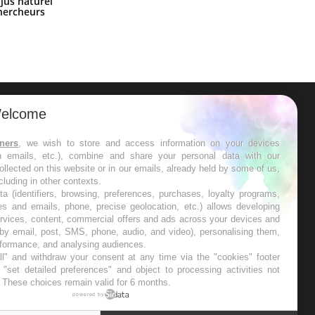
 jus naturel
vacances ?
chercheurs
elcome
ER
tners
, we wish to store and access information on your devices
in emails, etc.), combine and share your personal data with our
s les semaines les meilleures
ollected on this website or in our emails, already held by some of us,
ncluding in other contexts.
ta (identifiers, browsing, preferences, purchases, loyalty programs,
es and emails, phone, precise geolocation, etc.) allows developing
ervices, content, commercial offers and ads across your devices and
 by email, post, SMS, phone, audio, and video), personalising them,
RE
rformance, and analysing audiences.
l" and withdraw your consent at any time via the "cookies" footer
"set detailed preferences" and object to processing activities not
. These choices remain valid for 6 months.
powered by