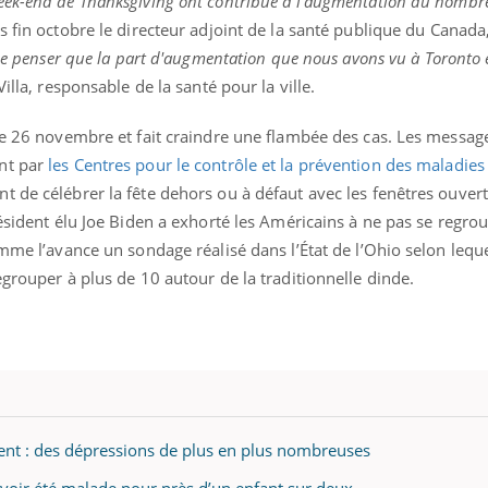
eek-end de Thanksgiving ont contribué à l'augmentation du nombr
is fin octobre le directeur adjoint de la santé publique du Canad
 de penser que la part d'augmentation que nous avons vu à Toronto e
Villa, responsable de la santé pour la ville.
 le 26 novembre et fait craindre une flambée des cas. Les messag
nt par
les Centres pour le contrôle et la prévention des maladies
 de célébrer la fête dehors ou à défaut avec les fenêtres ouvert
résident élu Joe Biden a exhorté les Américains à ne pas se regro
omme l’avance un sondage réalisé dans l’État de l’Ohio selon lequ
egrouper à plus de 10 autour de la traditionnelle dinde.
nt : des dépressions de plus en plus nombreuses
voir été malade pour près d’un enfant sur deux