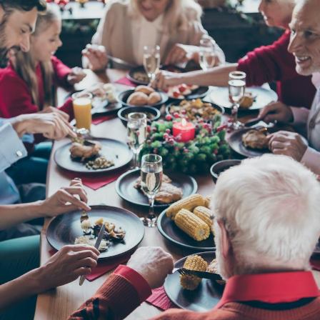
Fortes chaleurs :
Grossess
pourquoi le risque de
que dit 
noyade grimpe-t-il ?
Le Viagra pourrait-il
Le smart
freiner la propagation du
l'appren
cancer ?
lecture 
Pourquoi manger moins
Mordue 
de protéines pourrait
vacances
finalement être bénéfique
le coma