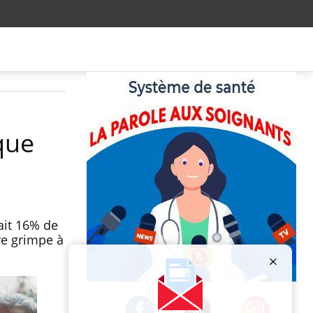
sque
ait 16% de
re grimpe à
Publicité