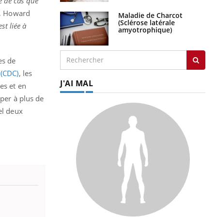
e de cas que
a, Howard
Maladie de Charcot
(Sclérose latérale
st liée à
amyotrophique)
es de
 (CDC)
, les
J'AI MAL
es et en
uper à plus de
el deux