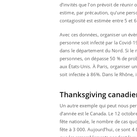
ez les soignants.
soleil, activités en plein air… Nos mains
défi
d’invités que l’on prévoit de réunir o
sont ...
estime, par précaution, qu’une pers
contagiosité est estimée entre 5 et 6
Avec ces données, organiser un évè
personne soit infecté par la Covid-1
dans le département du Nord. Si le 
personnes, on dépasse 50 % de prob
aux États-Unis. À Paris, organiser
soit infectée à 86%. Dans le Rhône, i
Thanksgiving canadie
Un autre exemple qui peut nous perm
d’année est le Canada. Le 12 octobr
fête nationale, le nombre de cas quo
fête à 3 000. Aujourd’hui, ce sont 4 