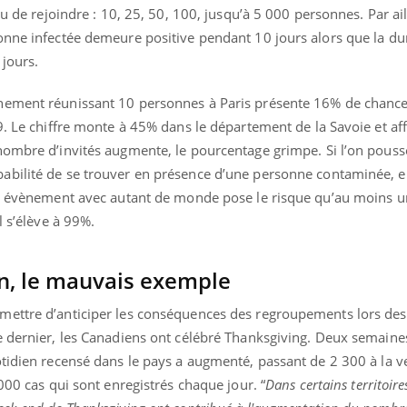
mutualiste innove en mat
s, mais ...
u de rejoindre : 10, 25, 50, 100, jusqu’à 5 000 personnes. Par aill
santé : l'utilisation d'un 
onne infectée demeure positive pendant 10 jours alors que la du
numérique » permet ...
 jours.
nement réunissant 10 personnes à Paris présente 16% de chanc
9. Le chiffre monte à 45% dans le département de la Savoie et af
nombre d’invités augmente, le pourcentage grimpe. Si l’on pouss
abilité de se trouver en présence d’une personne contaminée, e
 un évènement avec autant de monde pose le risque qu’au moins 
l s’élève à 99%.
n, le mauvais exemple
ettre d’anticiper les conséquences des regroupements lors des 
e dernier, les Canadiens ont célébré Thanksgiving. Deux semaine
tidien recensé dans le pays a augmenté, passant de 2 300 à la ve
000 cas qui sont enregistrés chaque jour. “
Dans certains territoir