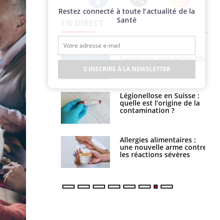
Restez connecté à toute l’actualité de la
Twitter
Facebook
Instagram
Santé
EN DIRECT
e et chaleur : ce
Mordue par un
la science
barracuda, une petite fille
secourue grâce à un
S'INSCRIRE À LA NEWSLETTER
réflexe essentiel
phone nuit-il à
Légionellose en Suisse :
tissage de la
quelle est l’origine de la
?
contamination ?
par une tique en
Allergies alimentaires :
, elle reste dans
une nouvelle arme contre
 pendant 42 jours
les réactions sévères