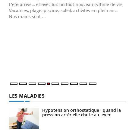
L'été arrive… et avec lui, un tout nouveau rythme de vie !
personnes atteintes de diabète, c'est une période de
Vacances, plage, piscine, soleil, activités en plein air…
questions, de défis, mais ...
Nos mains sont ...
Un 
You
à l
Un é
mati
numé
LES MALADIES
Hypotension orthostatique : quand la
pression artérielle chute au lever