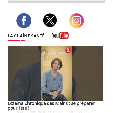
Twitter
Facebook
Instagram
LA CHAÎNE SANTÉ
Youtube
Youtube
Eczéma Chronique des Mains : se préparer
Diabète & Ramadan 2026
Youtube
Youtube
Youtube
pour l’été !
Le Ramadan approche, et, pour de nombreuses