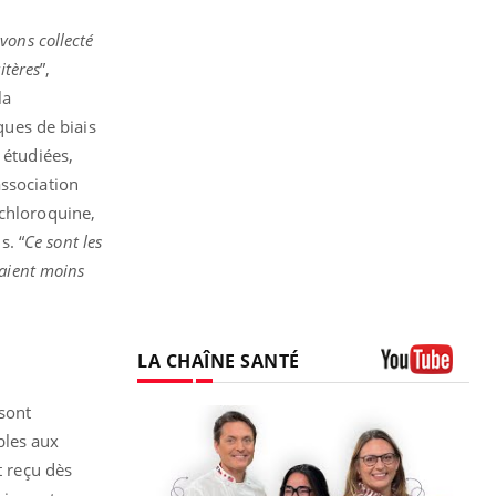
vons collecté
itères
”,
la
ques de biais
 étudiées,
association
ychloroquine,
s. “
Ce sont les
laient moins
LA CHAÎNE SANTÉ
Youtube
sont
bles aux
t reçu dès