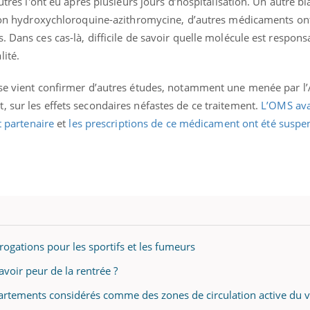
utres l'ont eu après plusieurs jours d’hospitalisation. Un autre bi
ation hydroxychloroquine-azithromycine, d’autres médicaments ont
. Dans ces cas-là, difficile de savoir quelle molécule est respons
ité.
Youtube
bète & Ramadan 2026
Un « jumeau numériq
tube
Youtube
faciliter l’accès à la 
yse vient confirmer d’autres études, notamment une menée par l
Ramadan approche, et, pour de
Youtube
préventive
breuses personnes atteintes de
 sur les effets secondaires néfastes de ce traitement.
L’OMS ava
Un établissement lié à u
ète, c'est une période de questions, de
t partenaire
et
les prescriptions de ce médicament ont été susp
mutualiste innove en mat
s, mais ...
santé : l'utilisation d'un 
numérique » permet ...
rogations pour les sportifs et les fumeurs
voir peur de la rentrée ?
artements considérés comme des zones de circulation active du v