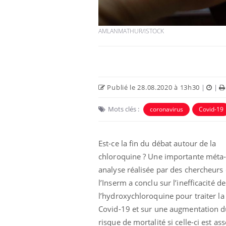
AMLANMATHUR/ISTOCK
Publié le 28.08.2020 à 13h30
|
|
Mots clés :
coronavirus
Covid-19
Est-ce la fin du débat autour de la
eunes enfants :
Hantavirus : un cas
rousse à
détecté chez un touriste
chloroquine ? Une importante méta
e pour les
en France
 ?
analyse réalisée par des chercheurs
l’Inserm a conclu sur l’inefficacité de
e métabolique :
Mortalité infantile : un
l’hydroxychloroquine pour traiter la
nt les meilleurs
rapport s’interroge sur
s physiques ?
son taux élevé en France
Covid-19 et sur une augmentation 
risque de mortalité si celle-ci est as