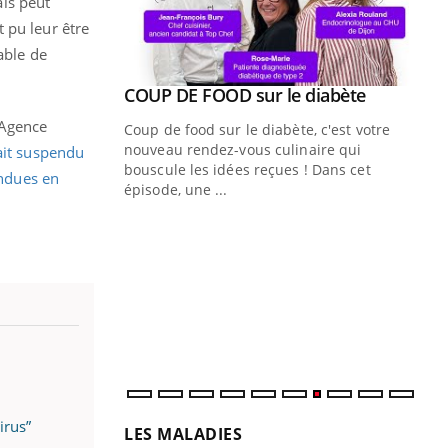
ais peut
 pu leur être
able de
Youtube
ue » pour
COUP DE FOOD sur le diabète
Youtube
médecine
’Agence
Coup de food sur le diabète, c'est votre
nouveau rendez-vous culinaire qui
it suspendu
n groupe
bouscule les idées reçues ! Dans cet
endues en
ière de bilan de
épisode, une ...
« jumeau
Qu
You
êtr
"Le
qua
Doc
dir
irus”
LES MALADIES