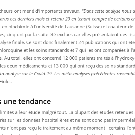
ercheurs ont mené d’importants travaux. “
Dans cette analyse nous a
parus ces derniers mois et retenu 29 en tenant compte de certains cr
en biochimie à l'université de Lausanne (Suisse) et coauteur de 
s, cinq ont par la suite été exclues car elles présentaient des ris
alyse finale. Ce sont donc finalement 24 publications qui ont été
oroquine et les soins standards et 7 qui les ont comparées à l’
 Au total, elles ont concerné 12 000 patients traités à l’hydrox
des deux médicaments et 13 000 qui ont reçu des soins standard
éta-analyse sur le Covid-19. Les méta-analyses précédentes rassemb
Fiolet.
s une tendance
imites à leur étude malgré tout. La plupart des études retenues 
près sur les données hospitalières et ne sont donc pas imperméa
tients n’ont pas reçu le traitement au même moment : certains l’on