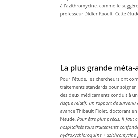
à l’azithromycine, comme le suggère
éviter une otite
Grossesse à risque : ce jus
les vacances ?
naturel attire l'attention
professeur Didier Raoult. Cette étud
des chercheurs
La plus grande méta-a
Pour l’étude, les chercheurs ont co
traitements standards pour soigner le
des deux médicaments conduit à un ri
risque relatif, un rapport de survenu 
avance Thibault Fiolet, doctorant en
l’étude.
Pour être plus précis, il faut
hospitalisés tous traitements confondu
hydroxychloroquine + azithromycine p