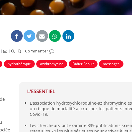
|
|
|
Commenter
hydrothérapie
azithromycine
Didier Raoult
messages
Comment oublier les
Chikung
écrans en vacances ?
West Nil
L'ESSENTIEL
-
t-il dan
France ?
 de
L'association hydroxychloroquine-azithromycine es
un risque de mortalité accru chez les patients infe
Toujours connectés :
Les méd
Covid-19.
comment le travail
protègen
empiète de plus en plus
?
du
sur nos soirées
Les chercheurs ont examiné 839 publications scient
sociée
retenu les 24 les plus sérieuses pour arriver à leu