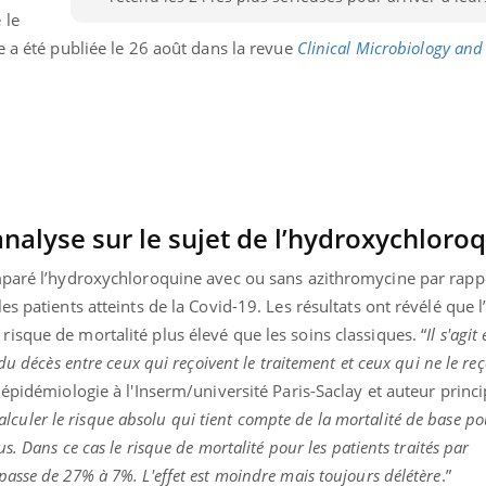
 le
Cancer colorectal : une
Cytomég
stratégie simple aurait
change d
e a été publiée le 26 août dans la revue
Clinical Microbiology and 
changé la donne au Pays
charge 
basque
enceint
nalyse sur le sujet de l’hydroxychloro
mparé l’hydroxychloroquine avec ou sans azithromycine par rapp
s patients atteints de la Covid-19. Les résultats ont révélé que l
sque de mortalité plus élevé que les soins classiques. “
Il s'agit
du décès entre ceux qui reçoivent le traitement et ceux qui ne le re
 épidémiologie à l'Inserm/université Paris-Saclay et auteur princi
 calculer le risque absolu qui tient compte de la mortalité de base po
s. Dans ce cas le risque de mortalité pour les patients traités par
asse de 27% à 7%. L'effet est moindre mais toujours délétère
.”