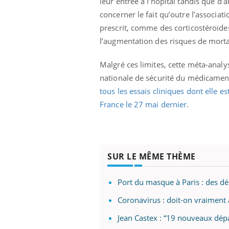
leur entrée à l’hôpital tandis que d'a
concerner le fait qu’outre l’associ
prescrit, comme des corticostéroïdes
l’augmentation des risques de mortal
ale : et si on
Eczéma Chronique des Mains : se
Dia
Youtube
You
ube
Youtube
préparer pour l’été !
Malgré ces limites, cette méta-anal
Le 
 diabète de type 2
L'été arrive… et avec lui, un tout nouveau
nom
nationale de sécurité du médicament,
ues chez les
rythme de vie ! Vacances, plage, piscine,
diab
tous les essais cliniques dont elle es
ez les soignants.
soleil, activités en plein air… Nos mains
défi
France le 27 mai dernier
.
sont ...
SUR LE MÊME THÈME
Port du masque à Paris : des dé
Coronavirus : doit-on vraiment a
Jean Castex : “19 nouveaux dép