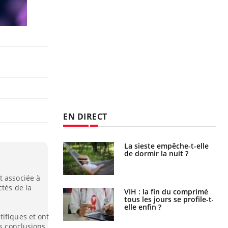
EN DIRECT
unya, dengue,
La sieste empêche-t-elle
e : que se passe-
de dormir la nuit ?
s le sud de la
t associée à
ctés de la
icaments GLP-1
VIH : la fin du comprimé
t-ils aussi les os
tous les jours se profile-t-
elle enfin ?
ifiques et ont
rs conclusions.