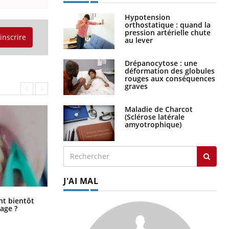
Hypotension
orthostatique : quand la
pression artérielle chute
'inscrire
au lever
Drépanocytose : une
déformation des globules
rouges aux conséquences
graves
Maladie de Charcot
(Sclérose latérale
amyotrophique)
J'AI MAL
Éclipse solaire du 12 août : “Des
ent bientôt
verres adaptés, c'est indispensable
age ?
pour la santé des yeux”