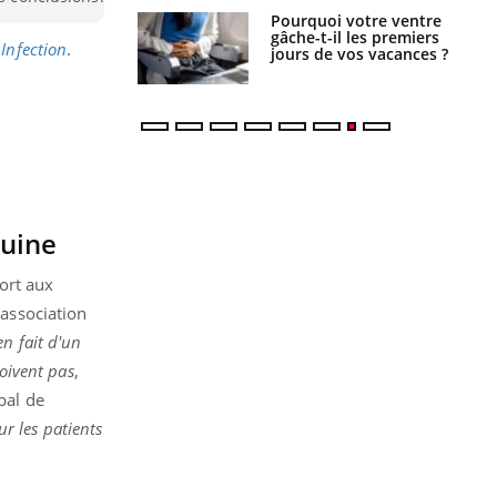
alovirus : ce qui
Pourquoi votre ventre
ans la prise en
gâche-t-il les premiers
Infection
.
des femmes
jours de vos vacances ?
es
quine
ort aux
’association
 en fait d'un
çoivent pas
,
pal de
ur les patients