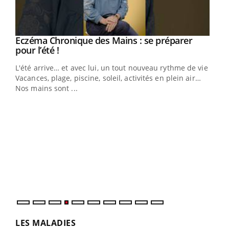
Eczéma Chronique des Mains : se préparer
Youtube
Youtube
pour l’été !
L'été arrive… et avec lui, un tout nouveau rythme de vie !
Vacances, plage, piscine, soleil, activités en plein air…
Nos mains sont ...
Dia
You
Le 
pers
ques
LES MALADIES