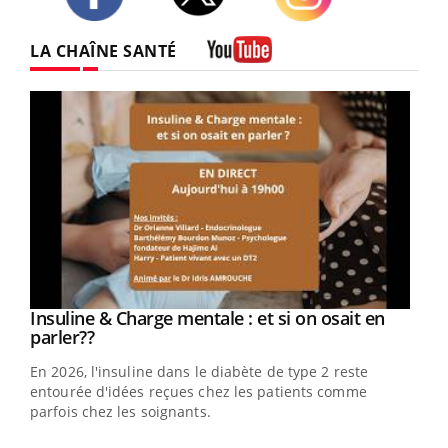
Twitter
Facebook
Instagram
LA CHAÎNE SANTÉ
Youtube
Youtube
Insuline & Charge mentale : et si on osait en
Youtube
Youtube
parler??
En 2026, l'insuline dans le diabète de type 2 reste
entourée d'idées reçues chez les patients comme
parfois chez les soignants.