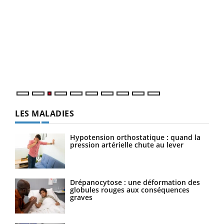
Ecz
You
pour
L'ét
Vaca
Nos 
LES MALADIES
Hypotension orthostatique : quand la
pression artérielle chute au lever
Drépanocytose : une déformation des
globules rouges aux conséquences
graves