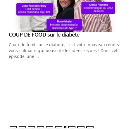
Youtube
COUP DE FOOD sur le diabète
Youtube
Coup de food sur le diabète, c'est votre nouveau rendez-
vous culinaire qui bouscule les idées reçues ! Dans cet
épisode, une ...
Yout
Quand l’entreprise mise sur le bien être global
Ecz
Youtube
You
(3/3
"Les rendez-vous de la santé et de la qualité de vie au
Dans
travail" de Pourquoi Docteur reçoivent Régis Blugeon,
vous
DRH et directeur ...
quot