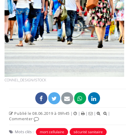
CONNEL_DESIGN/ISTOCK
Publié le 08.06.2019 à 09h45
|
|
|
|
|
Commenter
Mots clés :
mort cellulaire
sécurité sanitaire