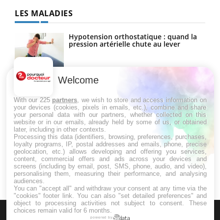
LES MALADIES
Hypotension orthostatique : quand la
pression artérielle chute au lever
Welcome
Drépanocytose : une déformation des
globules rouges aux conséquences
graves
With our 225
partners
, we wish to store and access information on
your devices (cookies, pixels in emails, etc.), combine and share
your personal data with our partners, whether collected on this
website or in our emails, already held by some of us, or obtained
Maladie de Charcot (Sclérose latérale
later, including in other contexts.
amyotrophique)
Processing this data (identifiers, browsing, preferences, purchases,
loyalty programs, IP, postal addresses and emails, phone, precise
geolocation, etc.) allows developing and offering you services,
content, commercial offers and ads across your devices and
screens (including by email, post, SMS, phone, audio, and video),
personalising them, measuring their performance, and analysing
audiences.
You can "accept all" and withdraw your consent at any time via the
"cookies" footer link
. You can also "set detailed preferences" and
object to processing activities not subject to consent. These
choices remain valid for 6 months.
powered by