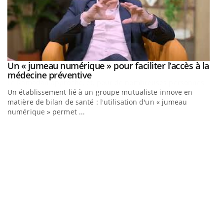
Un « jumeau numérique » pour faciliter l’accès à la
Youtube
Youtube
médecine préventive
Un établissement lié à un groupe mutualiste innove en
matière de bilan de santé : l'utilisation d'un « jumeau
numérique » permet ...
C
Yo
Co
cu
un