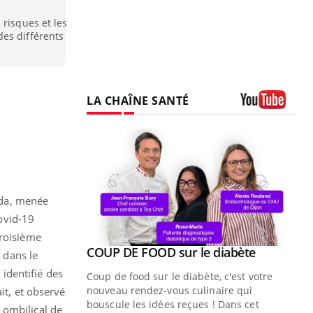
 risques et les
es différents
LA CHAÎNE SANTÉ
Youtube
ida, menée
Covid-19
troisième
Youtube
COUP DE FOOD sur le diabète
Quand l’entreprise mise sur le bien
Youtube
Youtube
s dans le
Youtube
être global
 identifié des
Coup de food sur le diabète, c'est votre
"Les rendez-vous de la santé et de la
nouveau rendez-vous culinaire qui
it, et observé
qualité de vie au travail" de Pourquoi
bouscule les idées reçues ! Dans cet
 ombilical de