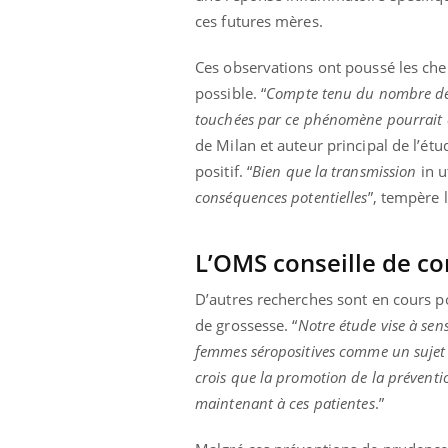
mut
air… Nos mains
défis, mais ...
ces futures mères.
sant
num
Ces observations ont poussé les che
possible. “
Compte tenu du nombre de 
touchées par ce phénomène pourrait êt
de Milan et auteur principal de l’étu
positif. “
Bien que la transmission
in u
conséquences potentielles
”, tempère 
L’OMS conseille de con
D’autres recherches sont en cours 
de grossesse. “
Notre étude vise à sens
femmes séropositives comme un sujet 
crois que la promotion de la préventi
maintenant à ces patientes
.”