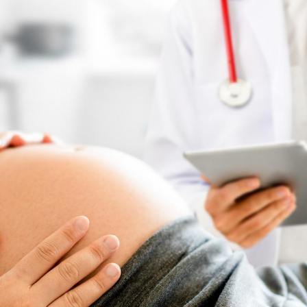
Grossesse et chaleur : ce
que dit la science
Le smartphone nuit-il à
l'apprentissage de la
lecture ?
Mordue par une tique en
vacances, elle reste dans
le coma pendant 42 jours