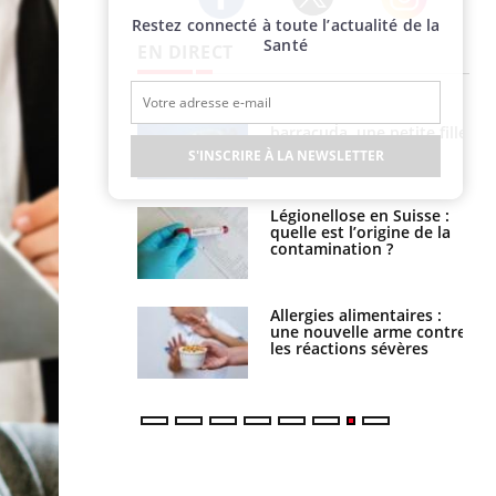
Restez connecté à toute l’actualité de la
Twitter
Facebook
Instagram
Santé
EN DIRECT
Mordue par un
Comment gérer le
barracuda, une petite fille
sommeil des enfants en
secourue grâce à un
vacances ?
S'INSCRIRE À LA NEWSLETTER
réflexe essentiel
Légionellose en Suisse :
Bilan prévention : ce que
quelle est l’origine de la
les kinés pourront
contamination ?
bientôt faire
Allergies alimentaires :
TDAH : quel est ce
une nouvelle arme contre
traitement autorisé aux
les réactions sévères
États-Unis ?