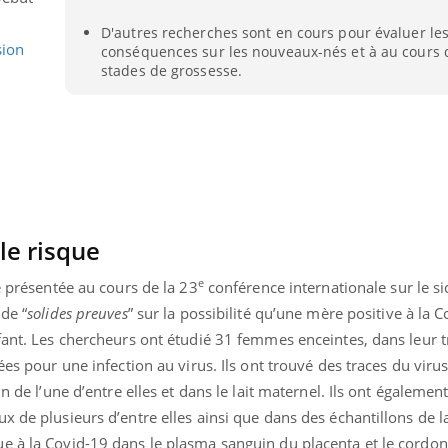
D'autres recherches sont en cours pour évaluer les
sion
conséquences sur les nouveaux-nés et à au cours d
stades de grossesse.
le risque
e
e présentée au cours de la 23
conférence internationale sur le s
de “
solides preuves
” sur la possibilité qu’une mère positive à la 
nfant. Les chercheurs ont étudié 31 femmes enceintes, dans leur 
« jumeau numérique » pour
tube
ées pour une infection au virus. Ils ont trouvé des traces du viru
iliter l’accès à la médecine
n de l’une d’entre elles et dans le lait maternel. Ils ont également
Youtube
ventive
x de plusieurs d’entre elles ainsi que dans des échantillons de la
établissement lié à un groupe
e à la Covid-19 dans le plasma sanguin du placenta et le cordon