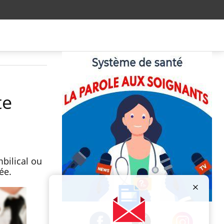
te
bilical ou
ée.
Publicité