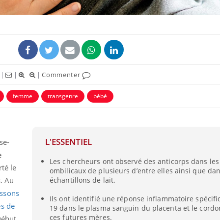
|
|
|
Commenter
femme
transgenre
bébé
L'ESSENTIEL
se-
e
Les chercheurs ont observé des anticorps dans le
té le
ombilicaux de plusieurs d’entre elles ainsi que da
. Au
échantillons de lait.
issons
Ils ont identifié une réponse inflammatoire spécifi
es de
19 dans le plasma sanguin du placenta et le cordo
ces futures mères.
Début