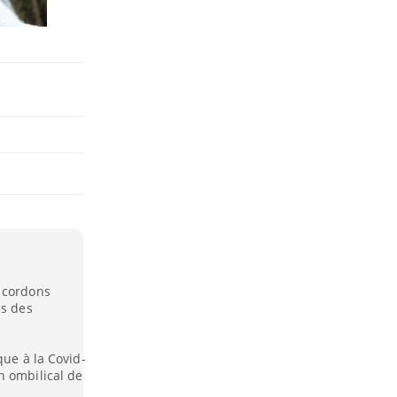
s cordons
ns des
que à la Covid-
n ombilical de