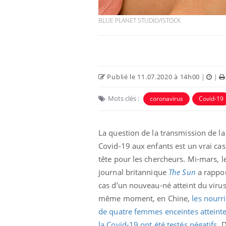
BLUE PLANET STUDIO/ISTOCK
Publié le 11.07.2020 à 14h00
|
|
Mots clés :
coronavirus
Covid-19
La question de la transmission de la
Covid-19 aux enfants est un vrai cas
tête pour les chercheurs. Mi-mars, l
journal britannique
The Sun
a rappor
cas d’un nouveau-né atteint du virus
même moment, en Chine,
les nourr
de quatre femmes enceintes atteint
la Covid-19 ont été testés négatifs
. 