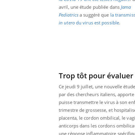
avril, une étude publiée dans
Jama
Pediatrics
a suggéré que
la transmis
in utero
du virus est possible
.
Trop tôt pour évaluer 
Ce jeudi 9 juillet, une nouvelle étud
par des chercheurs italiens, apporte 
puisse transmettre le virus à son e
Youtube
 Mains : se
Diabète & Ramadan 2026
Un 
Youtube
You
trimestre de grossesse, et hospitalis
outube
fac
placenta, le cordon ombilical, le vagi
Le Ramadan approche, et, pour de
pré
un tout nouveau
nombreuses personnes atteintes de
anticorps dans les cordons ombilicau
Un 
lage, piscine,
diabète, c'est une période de questions, de
une réponse inflammatoire spécifiqu