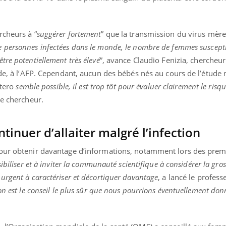
ualiste innove en matière de bilan de
é : l'utilisation d'un « jumeau
érique » permet ...
rcheurs à “
suggérer fortement
” que la transmission du virus mère
personnes infectées dans le monde, le nombre de femmes susceptib
re potentiellement très élevé
”, avance Claudio Fenizia, chercheur 
de, à l’AFP. Cependant, aucun des bébés nés au cours de l’étude n
tero
semble possible, il est trop tôt pour évaluer clairement le risqu
le chercheur.
tinuer d’allaiter malgré l’infection
pour obtenir davantage d’informations, notamment lors des prem
ibiliser et à inviter la communauté scientifique à considérer la gros
urgent à caractériser et décortiquer davantage
, a lancé le profess
on est le conseil le plus sûr que nous pourrions éventuellement don