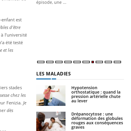
Docteur reçoivent Régis Blugeon, DRH et
épisode, une ...
directeur ...
Ec
You
quo
-enfant est
les d’être
Dan
der
à l’université
com
’a été testé
et é
e et les
LES MALADIES
iers stades
Hypotension
orthostatique : quand la
sesse chez les
pression artérielle chute
au lever
eur Fenizia.
Je
ner dès
Drépanocytose : une
déformation des globules
rouges aux conséquences
graves