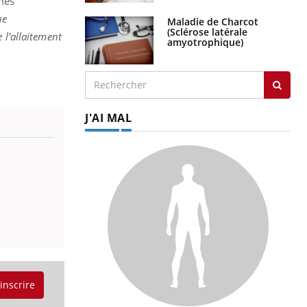
mes
ue
Maladie de Charcot
(Sclérose latérale
 l’allaitement
amyotrophique)
J'AI MAL
'inscrire