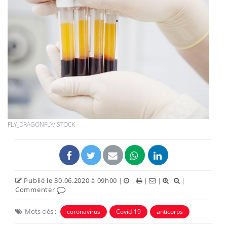
FLY_DRAGONFLY/ISTOCK
Publié le 30.06.2020 à 09h00
|
|
|
|
|
Commenter
Mots clés :
coronavirus
Covid-19
anticorps