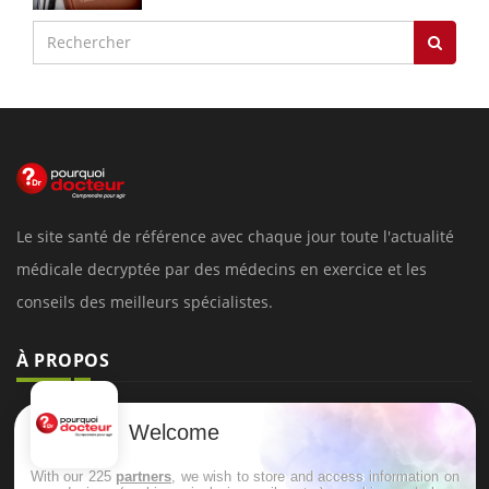
Le site santé de référence avec chaque jour toute l'actualité
médicale decryptée par des médecins en exercice et les
conseils des meilleurs spécialistes.
À PROPOS
Données personnelles et cookies
Welcome
Qui sommes-nous
With our 225
partners
, we wish to store and access information on
Conditions d'utilisation