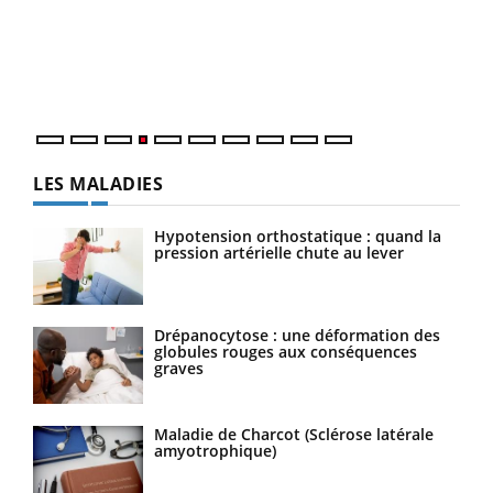
Le 
pers
ques
LES MALADIES
Hypotension orthostatique : quand la
pression artérielle chute au lever
Drépanocytose : une déformation des
globules rouges aux conséquences
graves
Maladie de Charcot (Sclérose latérale
amyotrophique)