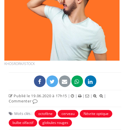
KHOSRORK/ISTOCK
Publié le 19.06.2020 à 17h15
|
|
|
|
|
Commenter
Mots clés :
octofène
cerveau
Névrite optique
bulbe olfactif
globules rouges