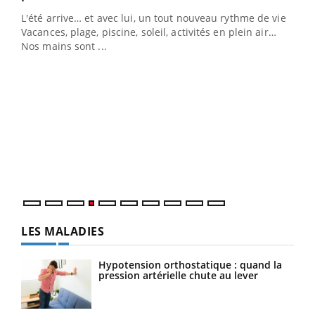
L'été arrive… et avec lui, un tout nouveau rythme de vie !
Vacances, plage, piscine, soleil, activités en plein air…
Nos mains sont ...
Dia
You
Le 
pers
ques
LES MALADIES
Hypotension orthostatique : quand la
pression artérielle chute au lever