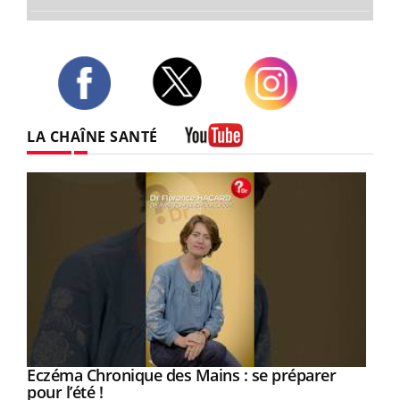
Twitter
Facebook
Instagram
LA CHAÎNE SANTÉ
Youtube
Eczéma Chronique des Mains : se préparer
Youtube
Youtube
pour l’été !