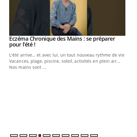
Eczéma Chronique des Mains : se préparer
Youtube
Youtube
pour l’été !
L'été arrive… et avec lui, un tout nouveau rythme de vie !
Vacances, plage, piscine, soleil, activités en plein air…
Nos mains sont ...
Dia
You
Le 
pers
ques