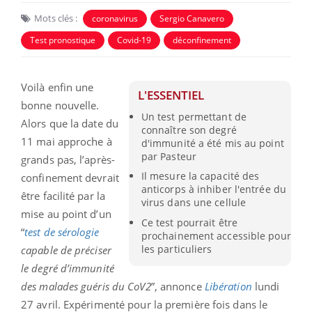
Mots clés :
coronavirus
Sergio Canavero
Test pronostique
Covid-19
déconfinement
Voilà enfin une
L'ESSENTIEL
bonne nouvelle.
Un test permettant de
Alors que la date du
connaître son degré
11 mai approche à
d'immunité a été mis au point
par Pasteur
grands pas, l’après-
Il mesure la capacité des
confinement devrait
anticorps à inhiber l'entrée du
être facilité par la
virus dans une cellule
mise au point d’un
Ce test pourrait être
“
test de sérologie
prochainement accessible pour
les particuliers
capable de préciser
le degré d’immunité
des malades guéris du CoV2
”, annonce
Libération
lundi
27 avril. Expérimenté pour la première fois dans le