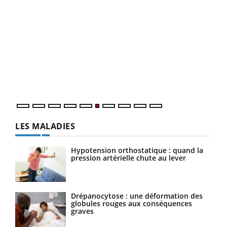
COU
You
Coup
vous
épis
LES MALADIES
Hypotension orthostatique : quand la
pression artérielle chute au lever
Drépanocytose : une déformation des
globules rouges aux conséquences
graves