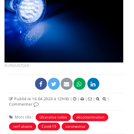
PUPKIS/ISTOCK
Publié le 16.04.2020 à 12h00
|
|
|
|
|
Commenter
Mots clés :
Ulcerative colitis
décontamination
nerf ulnaire
Covid-19
coronavirus