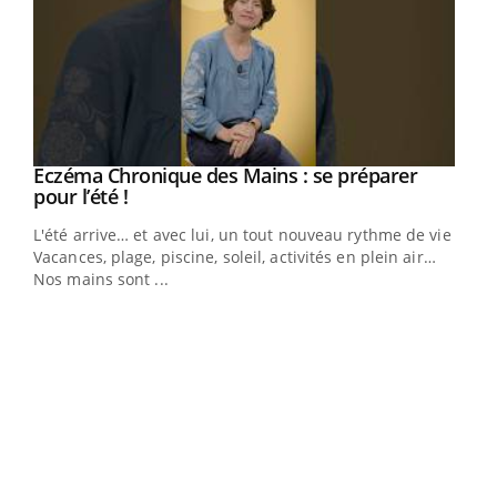
Eczéma Chronique des Mains : se préparer
Youtube
Youtube
pour l’été !
L'été arrive… et avec lui, un tout nouveau rythme de vie !
Vacances, plage, piscine, soleil, activités en plein air…
Nos mains sont ...
Dia
You
Le 
pers
ques