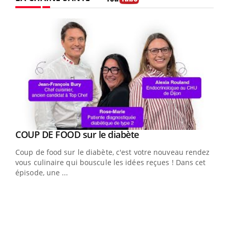
Youtube
Youtube
cès
COUP DE FOOD sur le diabète
Youtube
Coup de food sur le diabète, c'est votre nouveau rendez-
 en
vous culinaire qui bouscule les idées reçues ! Dans cet
u
épisode, une ...
Qua
You