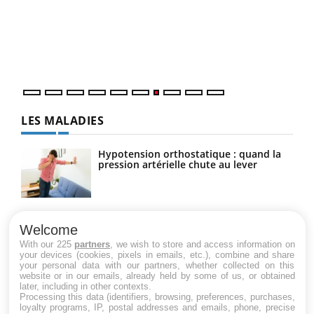
"Les
trav
DRH 
LES MALADIES
Hypotension orthostatique : quand la
pression artérielle chute au lever
Drépanocytose : une déformation des
globules rouges aux conséquences
Welcome
graves
With our 225
partners
, we wish to store and access information on
your devices (cookies, pixels in emails, etc.), combine and share
your personal data with our partners, whether collected on this
website or in our emails, already held by some of us, or obtained
Maladie de Charcot (Sclérose latérale
later, including in other contexts.
amyotrophique)
Processing this data (identifiers, browsing, preferences, purchases,
loyalty programs, IP, postal addresses and emails, phone, precise