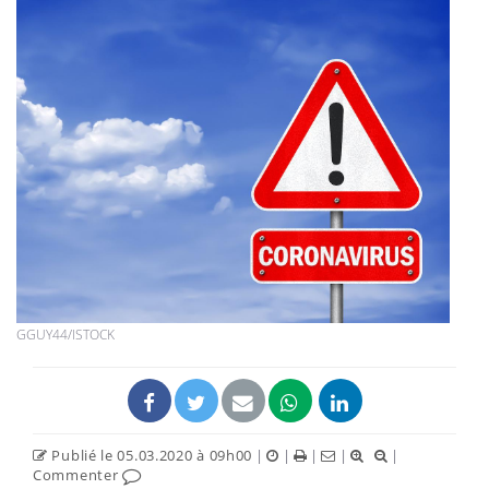
GGUY44/ISTOCK
Publié le 05.03.2020 à 09h00
|
|
|
|
|
Commenter