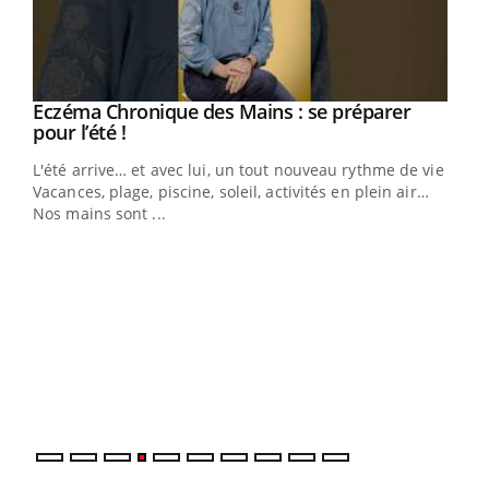
Eczéma Chronique des Mains : se préparer
Youtube
Youtube
pour l’été !
L'été arrive… et avec lui, un tout nouveau rythme de vie !
Vacances, plage, piscine, soleil, activités en plein air…
Nos mains sont ...
Dia
You
Le 
pers
ques