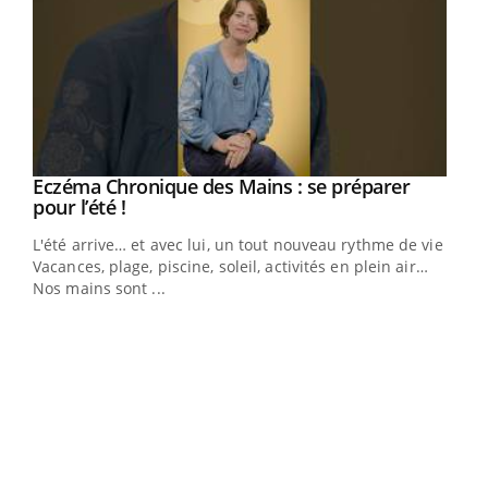
Eczéma Chronique des Mains : se préparer
Youtube
Youtube
pour l’été !
L'été arrive… et avec lui, un tout nouveau rythme de vie !
Vacances, plage, piscine, soleil, activités en plein air…
Nos mains sont ...
Dia
You
Le 
pers
ques