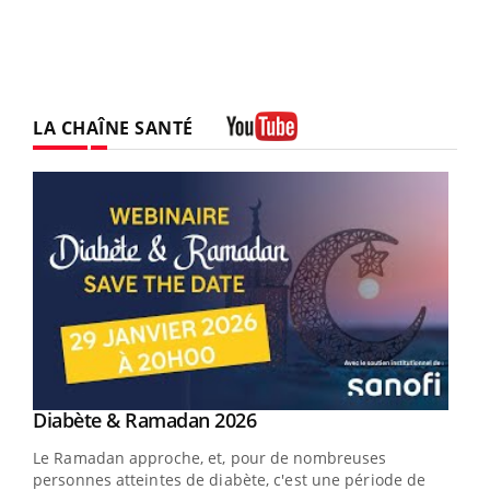
LA CHAÎNE SANTÉ
Youtube
Youtube
Diabète & Ramadan 2026
Un « jumeau numérique » pour faciliter l’accès
Youtube
Youtube
Youtube
à la médecine préventive
Le Ramadan approche, et, pour de nombreuses
Un établissement lié à un groupe mutualiste innove en
personnes atteintes de diabète, c'est une période de