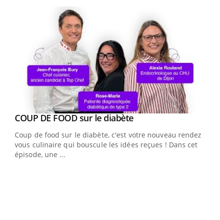
Youtube
Youtube
cès
COUP DE FOOD sur le diabète
Youtube
Coup de food sur le diabète, c'est votre nouveau rendez-
 en
vous culinaire qui bouscule les idées reçues ! Dans cet
u
épisode, une ...
Qua
You
"Les