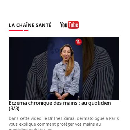
LA CHAÎNE SANTÉ
Youtube
Eczéma chronique des mains : au quotidien
Youtube
Youtube
(3/3)
Dans cette vidéo, le Dr Inès Zaraa, dermatologue à Paris,
vous explique comment protéger vos mains au
quotidien et éviter les ...