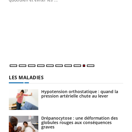
Eczéma chronique des mains : les symptômes
Youtube
Youtube
(2/3)
LES MALADIES
Hypotension orthostatique : quand la
pression artérielle chute au lever
Drépanocytose : une déformation des
globules rouges aux conséquences
graves