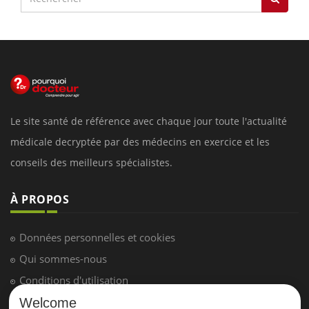
Le site santé de référence avec chaque jour toute l'actualité
médicale decryptée par des médecins en exercice et les
conseils des meilleurs spécialistes.
À PROPOS
Données personnelles et cookies
Qui sommes-nous
Conditions d'utilisation
Plan du site
Welcome