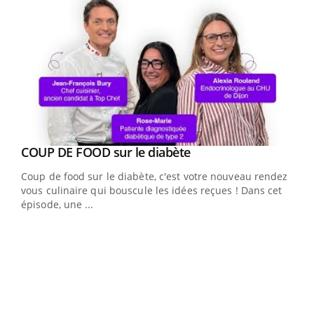
Youtube
cès
COUP DE FOOD sur le diabète
Youtube
Coup de food sur le diabète, c'est votre nouveau rendez-
 en
vous culinaire qui bouscule les idées reçues ! Dans cet
u
épisode, une ...
Qua
You
"Les
trav