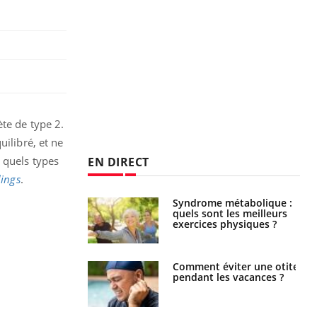
ète de type 2.
ilibré, et ne
 quels types
EN DIRECT
dings
.
Syndrome métabolique :
Mortalité infantile : un
quels sont les meilleurs
rapport s’interroge sur
exercices physiques ?
son taux élevé en France
Comment éviter une otite
Grossesse à risque : ce jus
pendant les vacances ?
naturel attire l'attention
des chercheurs