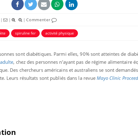
|
|
|
Commenter
ète
spiruline fer
activité physique
sonnes sont diabétiques. Parmi elles, 90% sont atteintes de diab
 adulte
, chez des personnes n’ayant pas de régime alimentaire équ
sique. Des chercheurs américains et australiens se sont demandés
te. Leurs résultats sont publiés dans la revue
Mayo Clinic Procee
Les troubles du sommeil
modifient votre cerveau !
Mon enfant est-il trop
sensible ou simplement
très empathique ?
ation