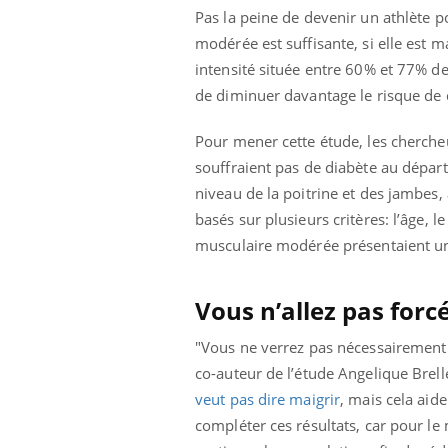
Pas la peine de devenir un athlète p
Éclipse solaire du 12 août
: “Des verres adaptés,
modérée est suffisante, si elle est m
c'est indispensable pour
la santé des yeux”
intensité située entre 60% et 77% d
de diminuer davantage le risque de 
Pour mener cette étude, les cherche
souffraient pas de diabète au départ
niveau de la poitrine et des jambes, 
basés sur plusieurs critères: l’âge, l
musculaire modérée présentaient un
Vous n’allez pas for
"Vous ne verrez pas nécessairement le
co-auteur de l’étude Angelique Brelle
veut pas dire maigrir
, mais cela aid
compléter ces résultats, car pour le m