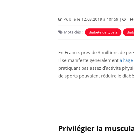
Publié le 12.03.2019 à 10h59
|
|
Mots clés :
diabète de type 2
diab
En France, près de 3 millions de per
Il se manifeste généralement
à l’âge
pratiquant pas assez d’activité phy
de sports pouvaient réduire le diabè
Fatigue en vacances :
normal ou signe d’une
maladie ?
Et si les caries pouvaient
bientôt disparaître sans
plombage ?
Privilégier la muscul