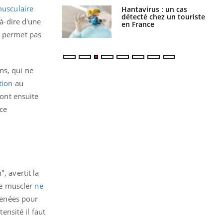
musculaire
Hantavirus : un cas
Comment oublier les
détecté chez un touriste
écrans en vacances ?
-à-dire d'une
en France
e permet pas
ns, qui ne
tion
au
sont ensuite
rce
, avertit la
 se muscler
ne
 menées pour
ensité il faut