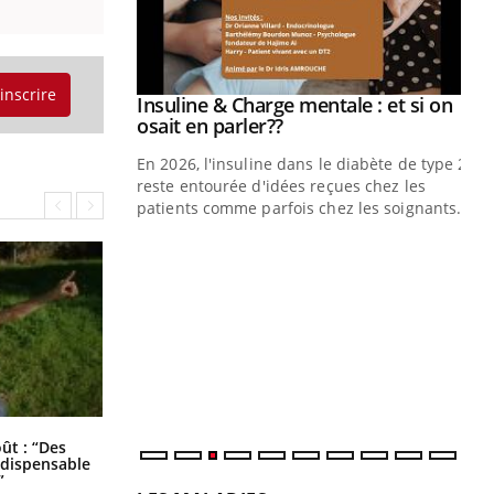
'inscrire
Insuline & Charge mentale : et si on
Youtube
Youtube
osait en parler??
En 2026, l'insuline dans le diabète de type 2
reste entourée d'idées reçues chez les
patients comme parfois chez les soignants.
Eczéma Chronique des Mains : se
Di
Youtube
You
Youtube
préparer pour l’été !
Le 
L'été arrive… et avec lui, un tout nouveau
nom
rythme de vie ! Vacances, plage, piscine,
dia
soleil, activités en plein air… Nos mains
défi
sont ...
Les troubles du sommeil modifient
oût : “Des
votre cerveau !
indispensable
”