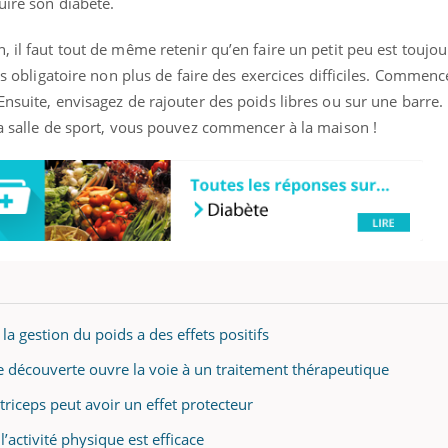
uire son diabète.
, il faut tout de même retenir qu’en faire un petit peu est touj
pas obligatoire non plus de faire des exercices difficiles. Commen
Ensuite, envisagez de rajouter des poids libres ou sur une barre.
la salle de sport, vous pouvez commencer à la maison !
a gestion du poids a des effets positifs
e découverte ouvre la voie à un traitement thérapeutique
triceps peut avoir un effet protecteur
ence en fer : comprendre pour
tube
Youtube
venir
l’activité physique est efficace