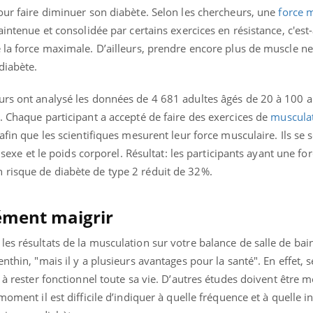
our faire diminuer son diabète. Selon les chercheurs, une
force 
Bébés, jeunes enfants :
quelle trousse à
aintenue et consolidée par certains exercices en résistance, c'est
pharmacie pour les
vacances ?
e la force maximale. D’ailleurs, prendre encore plus de muscle n
diabète.
urs ont analysé les données de 4 681 adultes âgés de 20 à 100 a
. Chaque participant a accepté de faire des exercices de
muscula
afin que les scientifiques mesurent leur force musculaire. Ils se 
e sexe et le poids corporel. Résultat: les participants ayant une fo
 risque de diabète de type 2 réduit de 32%.
cément maigrir
s résultats de la musculation sur votre balance de salle de bain"
nthin, "mais il y a plusieurs avantages pour la santé". En effet,
e à rester fonctionnel toute sa vie. D’autres études doivent être
oment il est difficile d’indiquer à quelle fréquence et à quelle int