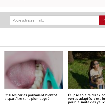
gue, irritabilité, brouillard mental ou
e alopécie… Les symptômes de la
nce en fer sont multiples ce qui la rend
S
S
Et si les caries pouvaient bientôt
Éclipse solaire du 12 a
disparaître sans plombage ?
verres adaptés, c'est 
pour la santé des yeux