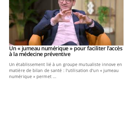
Un « jumeau numérique » pour faciliter l’accès
Youtube
Youtube
à la médecine préventive
Un établissement lié à un groupe mutualiste innove en
e
matière de bilan de santé : l'utilisation d'un « jumeau
numérique » permet ...
COU
You
Coup
vous
épis