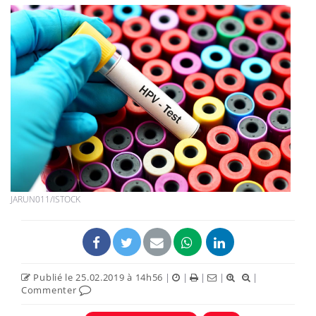
JARUN011/ISTOCK
Publié le 25.02.2019 à 14h56
|
|
|
|
|
Commenter