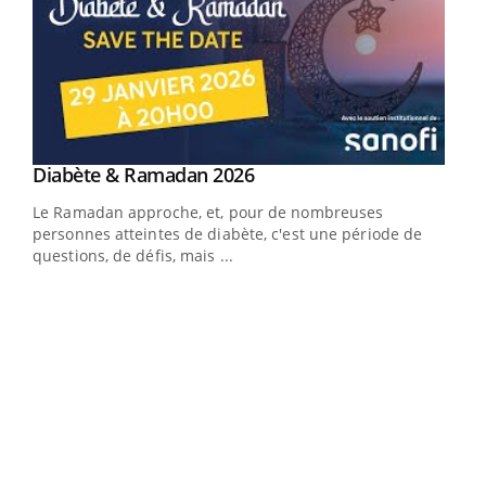
Youtube
Diabète & Ramadan 2026
Youtube
Le Ramadan approche, et, pour de nombreuses
vie !
personnes atteintes de diabète, c'est une période de
…
questions, de défis, mais ...
Un 
You
à l
Un é
mati
numé