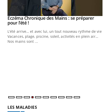
Eczéma Chronique des Mains : se préparer
Youtube
Youtube
pour l’été !
L'été arrive… et avec lui, un tout nouveau rythme de vie !
Vacances, plage, piscine, soleil, activités en plein air…
Nos mains sont ...
Dia
You
Le 
pers
ques
LES MALADIES