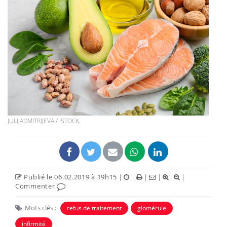
JULIJADMITRIJEVA / ISTOCK.
Publié le 06.02.2019 à 19h15
|
|
|
|
|
Commenter
Mots clés :
refus de traitement
glomérule
infirmité