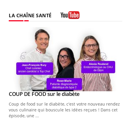
LA CHAÎNE SANTÉ
Youtube
Youtube
cès
COUP DE FOOD sur le diabète
Youtube
Coup de food sur le diabète, c'est votre nouveau rendez-
 en
vous culinaire qui bouscule les idées reçues ! Dans cet
u
épisode, une ...