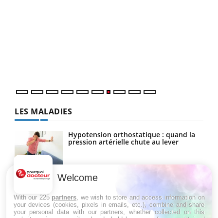
Qua
You
"Les
trav
DRH 
LES MALADIES
Hypotension orthostatique : quand la
pression artérielle chute au lever
Welcome
Drépanocytose : une déformation des
globules rouges aux conséquences
graves
With our 225
partners
, we wish to store and access information on
your devices (cookies, pixels in emails, etc.), combine and share
your personal data with our partners, whether collected on this