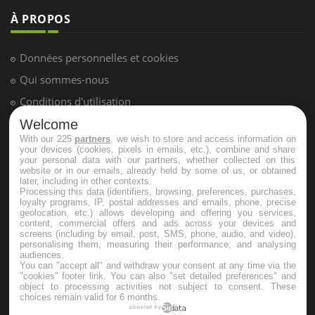
À PROPOS
Données personnelles et cookies
Qui sommes-nous
Conditions d'utilisation
Plan du site
Welcome
With our 225
partners
, we wish to store and access information on
Mentions Légales
your devices (cookies, pixels in emails, etc.), combine and share
your personal data with our partners, whether collected on this
Nous contacter
website or in our emails, already held by some of us, or obtained
later, including in other contexts.
Processing this data (identifiers, browsing, preferences, purchases,
loyalty programs, IP, postal addresses and emails, phone, precise
NEWSLETTER
geolocation, etc.) allows developing and offering you services,
content, commercial offers and ads across your devices and
screens (including by email, post, SMS, phone, audio, and video),
Recevez toutes les semaines les meilleures infos santé
personalising them, measuring their performance, and analysing
audiences.
You can "accept all" and withdraw your consent at any time via the
"cookies" footer link
. You can also "set detailed preferences" and
object to processing activities not subject to consent. These
choices remain valid for 6 months.
powered by
S'INSCRIRE