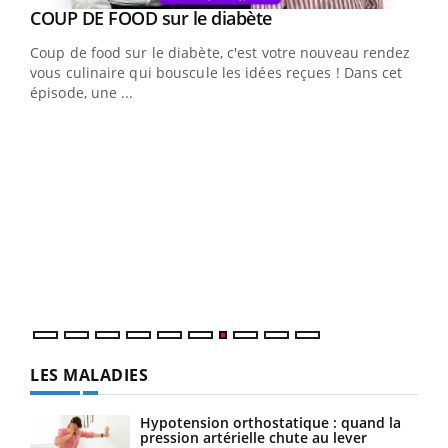
Youtube
cès
COUP DE FOOD sur le diabète
Youtube
Coup de food sur le diabète, c'est votre nouveau rendez-
 en
vous culinaire qui bouscule les idées reçues ! Dans cet
u
épisode, une ...
Qua
You
"Les
trav
DRH 
LES MALADIES
Hypotension orthostatique : quand la
pression artérielle chute au lever