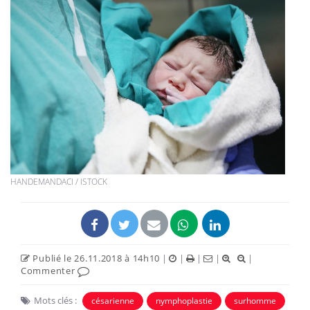
HANDEMANDACI / ISTOCK
Publié le 26.11.2018 à 14h10
|
|
|
|
|
Commenter
Mots clés :
césarienne
nymphoplastie
surhomme