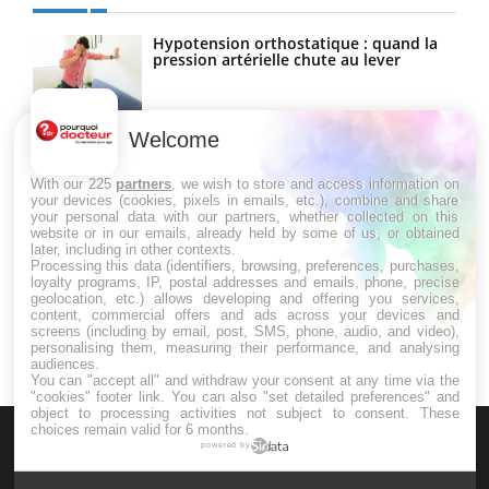
Hypotension orthostatique : quand la
pression artérielle chute au lever
Welcome
Drépanocytose : une déformation des
globules rouges aux conséquences
graves
With our 225
partners
, we wish to store and access information on
your devices (cookies, pixels in emails, etc.), combine and share
your personal data with our partners, whether collected on this
website or in our emails, already held by some of us, or obtained
Maladie de Charcot (Sclérose latérale
later, including in other contexts.
amyotrophique)
Processing this data (identifiers, browsing, preferences, purchases,
loyalty programs, IP, postal addresses and emails, phone, precise
geolocation, etc.) allows developing and offering you services,
content, commercial offers and ads across your devices and
screens (including by email, post, SMS, phone, audio, and video),
personalising them, measuring their performance, and analysing
audiences.
You can "accept all" and withdraw your consent at any time via the
"cookies" footer link
. You can also "set detailed preferences" and
object to processing activities not subject to consent. These
choices remain valid for 6 months.
powered by