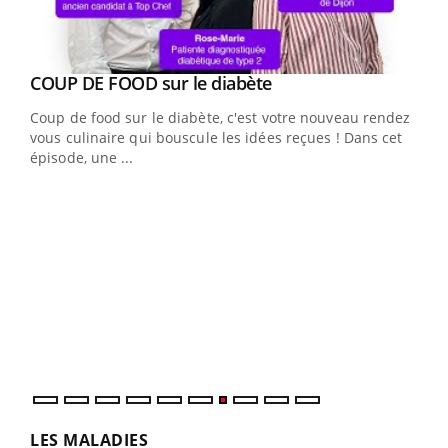
Youtube
cès
COUP DE FOOD sur le diabète
Youtube
Coup de food sur le diabète, c'est votre nouveau rendez-
 en
vous culinaire qui bouscule les idées reçues ! Dans cet
u
épisode, une ...
Qua
You
"Les
trav
DRH 
LES MALADIES