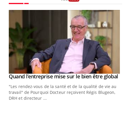
Youtube
Yout
Quand l’entreprise mise sur le bien être global
Youtube
ndez-
"Les rendez-vous de la santé et de la qualité de vie au
cet
travail" de Pourquoi Docteur reçoivent Régis Blugeon,
DRH et directeur ...
Ecz
You