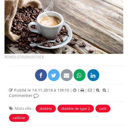
ROMOLOTAVANI/ISTOCK
Publié le 14.11.2018 à 13h10
|
|
|
|
|
Commenter
Mots clés :
diabète
diabète de type 2
café
caféine