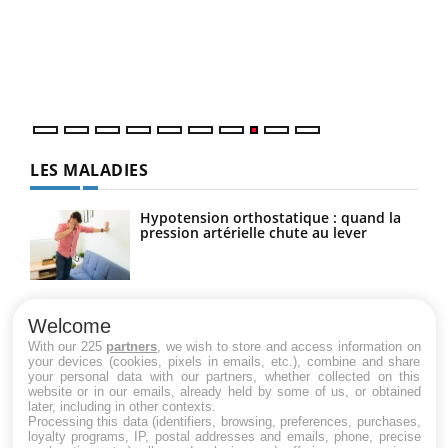
(3/3
Dans
vous
quot
LES MALADIES
Hypotension orthostatique : quand la
pression artérielle chute au lever
Drépanocytose : une déformation des
globules rouges aux conséquences
Welcome
graves
With our 225
partners
, we wish to store and access information on
your devices (cookies, pixels in emails, etc.), combine and share
your personal data with our partners, whether collected on this
website or in our emails, already held by some of us, or obtained
Maladie de Charcot (Sclérose latérale
later, including in other contexts.
amyotrophique)
Processing this data (identifiers, browsing, preferences, purchases,
loyalty programs, IP, postal addresses and emails, phone, precise