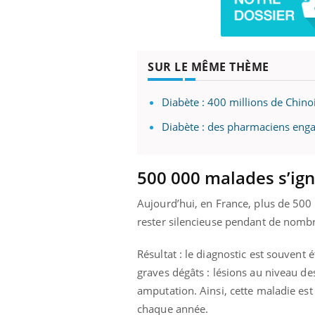
SUR LE MÊME THÈME
Diabète : 400 millions de Chino
Diabète : des pharmaciens enga
500 000 malades s’ig
Aujourd’hui, en France, plus de 500 
rester silencieuse pendant de nomb
Résultat : le diagnostic est souvent 
graves dégâts : lésions au niveau de
Carence en fer : comprendre pour
amputation. Ainsi, cette maladie est
Youtube
Youtube
prévenir
chaque année.