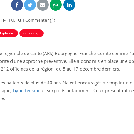
|
|
|
Commenter
loplastie
dépistage
ence régionale de santé (ARS) Bourgogne-Franche-Comté comme l’
orité d’une approche préventive. Elle a donc mis en place une o
212 officines de la région, du 5 au 17 décembre derniers.
les patients de plus de 40 ans étaient encouragés à remplir un q
Chikungunya, dengue,
West Nile : que se passe-
risque,
hypertension
et surpoids notamment. Ceux présentant ces
t-il dans le sud de la
ie.
France ?
Les médicaments GLP-1
protègent-ils aussi les os
?