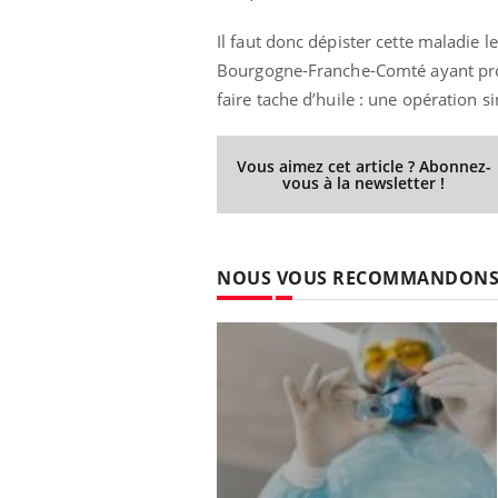
Fatigue, irritabilité, brouillard mental ou
Il faut donc dépister cette maladie 
même alopécie… Les symptômes de la
carence en fer sont multiples ce qui la rend
Bourgogne-Franche-Comté ayant prouv
...
faire tache d’huile : une opération s
 Mains :
Ins
You
Youtube
osa
aciles à aborder...
En 2
Vous aimez cet article ? Abonnez-
vous à la newsletter !
poser des
rest
'un proche c'est
pat
NOUS VOUS RECOMMANDON