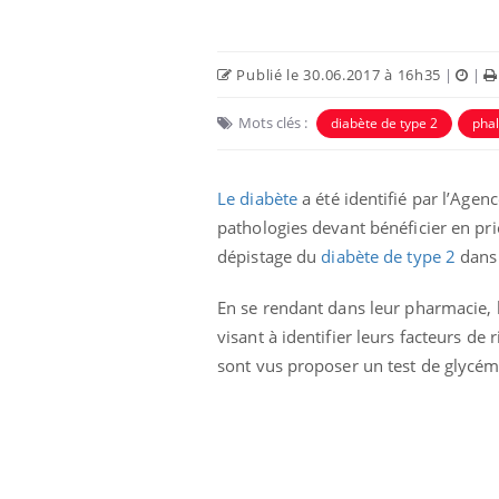
Publié le 30.06.2017 à 16h35
|
|
Mots clés :
diabète de type 2
phal
Le diabète
a été identifié par l’Ag
pathologies devant bénéficier en pri
dépistage du
diabète de type 2
dans 
En se rendant dans leur pharmacie, 
us : un cas
Comment oublier les
chez un touriste
écrans en vacances ?
visant à identifier leurs facteurs de 
e
sont vus proposer un test de glycém
 infantile : un
Toujours connectés :
s’interroge sur
comment le travail
 élevé en France
empiète de plus en plus
sur nos soirées