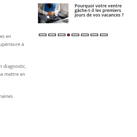
Pourquoi votre ventre
Pourquoi manger moins
gâche-t-il les premiers
de protéines pourrait
jours de vos vacances ?
finalement être bénéfique
ées en
supérieure à
n diagnostic.
se mettre en
emaines