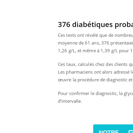
 à risque : ce jus
Cancer colorectal : une
ttire l'attention
stratégie simple aurait
cheurs
changé la donne au Pays
basque
376 diabétiques prob
Ces tests ont révélé que de nombreu
moyenne de 61 ans, 376 présentaient
1,26 g/L, et même à 1,39 g/L pour 10
Ces taux, calculés chez des clients 
Les pharmaciens ont alors adressé l
œuvre la procédure de diagnostic et 
Pour confirmer le diagnostic, la gl
d’intervalle.