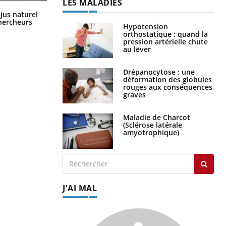
LES MALADIES
Comment oublier les écrans en
 jus naturel
vacances ?
chercheurs
Hypotension
orthostatique : quand la
pression artérielle chute
au lever
Drépanocytose : une
déformation des globules
rouges aux conséquences
graves
Maladie de Charcot
(Sclérose latérale
amyotrophique)
J'AI MAL