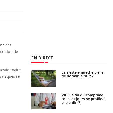
une des
pération de
EN DIRECT
uestionnaire
La sieste empêche-t-elle
Fortes chaleurs :
de dormir la nuit ?
pourquoi le risque de
 risques se
noyade grimpe-t-il ?
VIH : la fin du comprimé
Le Viagra pourrait-il
tous les jours se profile-t-
freiner la propagation du
elle enfin ?
cancer ?