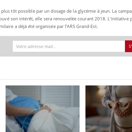
le plus tôt possible par un dosage de la glycémie à jeun. La camp
é son intérêt, elle sera renouvelée courant 2018. L’initiative p
imilaire a déjà été organisée par l’ARS Grand-Est.
uline & Charge mentale : et si on
tube
Youtube
it en parler??
026, l'insuline dans le diabète de type 2
S
e entourée d'idées reçues chez les
ients comme parfois chez les soignants.
S