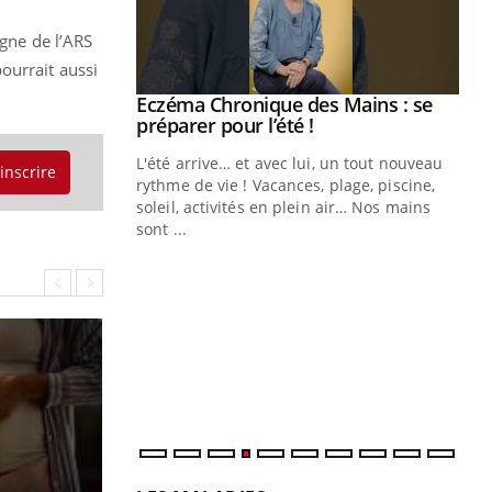
agne de l’ARS
ourrait aussi
Eczéma Chronique des Mains : se
Youtube
Youtube
préparer pour l’été !
L'été arrive… et avec lui, un tout nouveau
'inscrire
rythme de vie ! Vacances, plage, piscine,
soleil, activités en plein air… Nos mains
sont ...
Youtube
Diabète & Ramadan 2026
Un
Youtube
You
fac
pr
Un 
mut
san
num