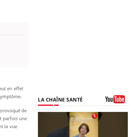
ut en effet
 symptôme.
LA CHAÎNE SANTÉ
Youtube
à provoqué de
t parfois une
nt la vue