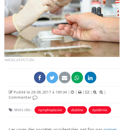
AMOKLV/EPICTURA
Publié le 28.06.2017 à 18h34
|
|
|
|
|
Commenter
Mots clés :
nymphoplastie
diabète
épidémie
Les vices des sociétés occidentales ont fini par
gagner