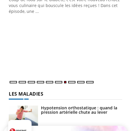
vous culinaire qui bouscule les idées reçues ! Dans cet
travail" de Pourquoi Docteur reçoivent Régis Blugeon,
épisode, une ...
DRH et directeur ...
Ecz
You
(3/3
Dans
vous
quot
LES MALADIES
Hypotension orthostatique : quand la
pression artérielle chute au lever