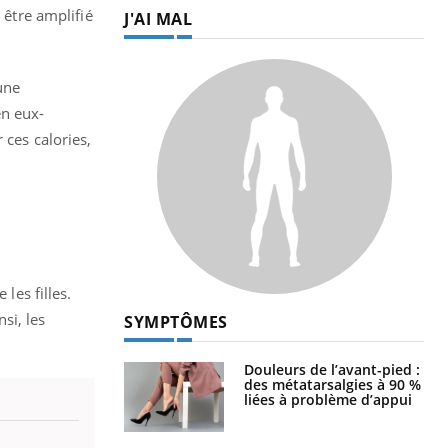
 être amplifié
J'AI MAL
une
en eux-
 ces calories,
les filles.
si, les
SYMPTÔMES
Douleurs de l’avant-pied :
des métatarsalgies à 90 %
liées à problème d’appui