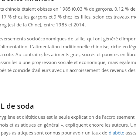
s chinois étaient obèses en 1985 (0,03 % de garçons, 0,12 % de f
 17 % chez les garçons et 9 % chez les filles, selon ces travaux 
ng (est de la Chine), entre 1985 et 2014.
eversements socioéconomiques de taille, qui ont généré d’impor
alimentation. L'alimentation traditionnelle chinoise, riche en lé
a cote. Au contraire, les aliments gras, sucrés et pauvres en fibr
assimilés à une progression sociale et économique, mais égalem
obésité coïncide d’ailleurs avec un accroissement des revenus d
2L de soda
hygiène et diététiques est la seule explication de l'accroissemen
nois et asiatiques en général », expliquent encore les auteurs. Un
 pays asiatiques sont connus pour avoir un taux de
diabète
assez