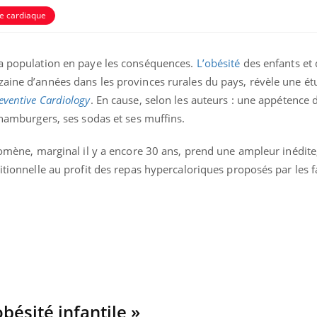
e cardiaque
sa population en paye les conséquences.
L’obésité
des enfants et 
zaine d’années dans les provinces rurales du pays, révèle une ét
eventive Cardiology
. En cause, selon les auteurs : une appétence 
s hamburgers, ses sodas et ses muffins.
ence en fer : comprendre pour
Insuline & Charge ment
tube
Youtube
Youtube
Yout
venir
osait en parler??
énomène, marginal il y a encore 30 ans, prend une ampleur inédite,
ditionnelle au profit des repas hypercaloriques proposés par les f
gue, irritabilité, brouillard mental ou
En 2026, l'insuline dans l
e alopécie… Les symptômes de la
reste entourée d'idées re
nce en fer sont multiples ce qui la rend
patients comme parfois ch
bésité infantile »