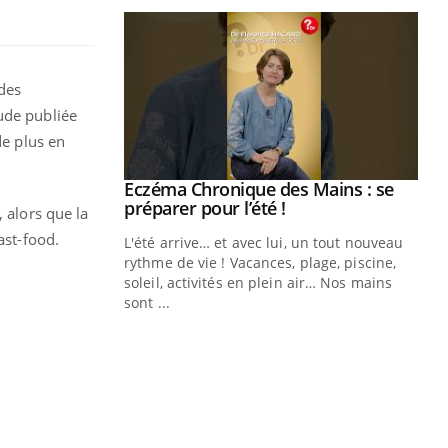
des
ude publiée
de plus en
ale : et si on
Eczéma Chronique des Mains : se
Youtube
ube
Youtube
préparer pour l’été !
 alors que la
ast-food.
e diabète de type 2
L'été arrive… et avec lui, un tout nouveau
çues chez les
rythme de vie ! Vacances, plage, piscine,
ez les soignants.
soleil, activités en plein air… Nos mains
sont ...
Di
You
Le 
nom
dia
défi