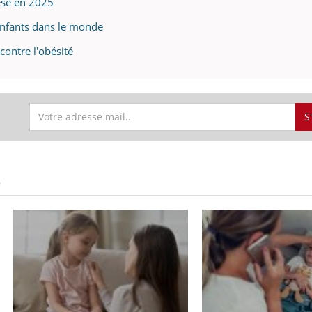
èse en 2025
’enfants dans le monde
contre l'obésité
S
S