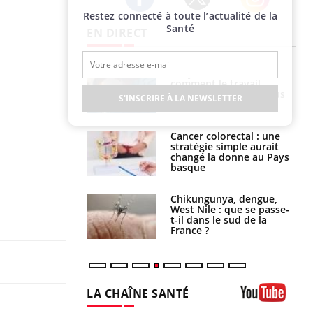
Restez connecté à toute l’actualité de la
Twitter
Facebook
Instagram
Santé
EN DIRECT
é infantile : un
Toujours connectés :
s’interroge sur
comment le travail
x élevé en France
empiète de plus en plus
S'INSCRIRE À LA NEWSLETTER
sur nos soirées
e à risque : ce jus
Cancer colorectal : une
attire l'attention
stratégie simple aurait
rcheurs
changé la donne au Pays
basque
 oublier les
Chikungunya, dengue,
en vacances ?
West Nile : que se passe-
t-il dans le sud de la
France ?
LA CHAÎNE SANTÉ
Youtube