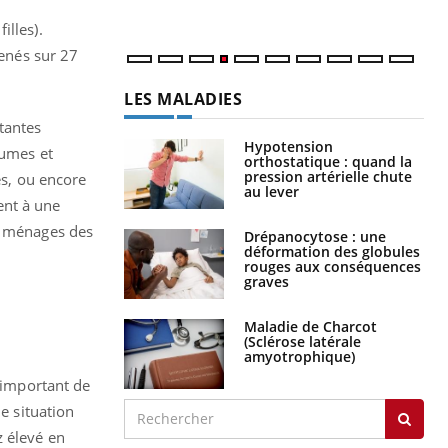
illes).
menés sur 27
LES MALADIES
tantes
Hypotension
gumes et
orthostatique : quand la
pression artérielle chute
es, ou encore
au lever
ent à une
es ménages des
Drépanocytose : une
déformation des globules
rouges aux conséquences
graves
Maladie de Charcot
(Sclérose latérale
amyotrophique)
t important de
e situation
 élevé en