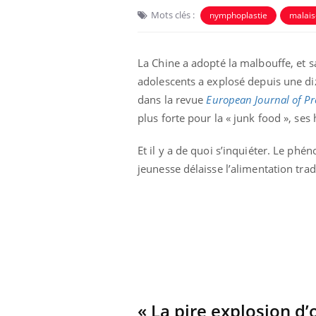
Mots clés :
nymphoplastie
malais
La Chine a adopté la malbouffe, et 
adolescents a explosé depuis une di
dans la revue
European Journal of Pr
plus forte pour la « junk food », se
Eczéma Chronique des Mains :
Car
Youtube
You
Youtube
expliquer ma maladie
pré
Et il y a de quoi s’inquiéter. Le ph
jeunesse délaisse l’alimentation tra
Il y a des sujets qui sont faciles à aborder...
Fati
d'autres non ! D'un côté, poser des
mêm
questions sur la maladie d'un proche c'est
care
montrer ...
...
« La pire explosion d’o