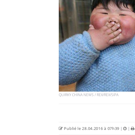
Les troubles du sommeil
modifient votre cerveau !
Mon enfant est-il trop
sensible ou simplement
très empathique ?
Bébés, jeunes enfants :
quelle trousse à
pharmacie pour les
QUIRKY CHINA NEWS / REX/REX/SIPA
vacances ?
Publié le 28.04.2016 à 07h39
|
|