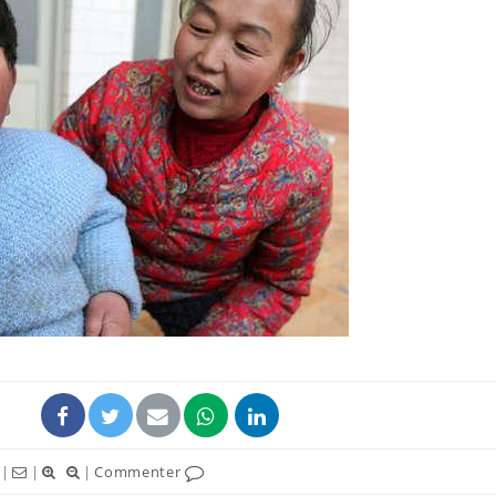
Syndrome métabolique :
Mortalit
quels sont les meilleurs
rapport 
exercices physiques ?
son tau
Comment éviter une otite
Grossess
pendant les vacances ?
naturel 
des che
Hantavirus : un cas
Comment
détecté chez un touriste
écrans 
en France
|
|
|
Commenter