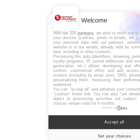
Welcome
With our 225
partners
, we wish to store and a
your devices (cookies, pixels in emails, etc.)
your personal data with our partners, whethe
website or in our emails, already held by some
later, including in other contexts.
Processing this data (identifiers, browsing, pre
loyalty programs, IP, postal addresses and ema
geolocation, etc.) allows developing and off
content, commercial offers and ads across
screens (including by email, post, SMS, phone,
personalising them, measuring their perform
audiences.
You can "accept all" and withdraw your consent
"cookies" footer link
. You can also "set detail
object to processing activities not subject
choices remain valid for 6 months.
powered by
Accept all
Set your choices