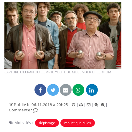
CAPTURE D'ÉCRAN DU COMPTE YOUTUBE MOVEMBER ET CERHOM
Publié le 06.11.2018 à 20h25
|
|
|
|
|
Commenter
Mots clés :
dépistage
moustique culex