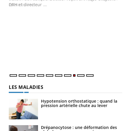
DRH et directeur ...
Ecz
You
(3/3
Dans
vous
quot
LES MALADIES
Hypotension orthostatique : quand la
pression artérielle chute au lever
Drépanocytose : une déformation des