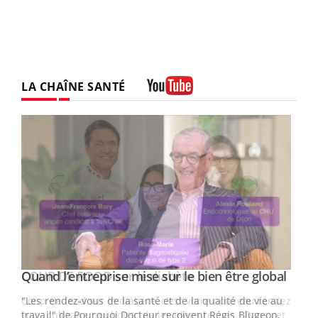
LA CHAÎNE SANTÉ
Youtube
Yout
Quand l’entreprise mise sur le bien être global
Youtube
ndez-
"Les rendez-vous de la santé et de la qualité de vie au
cet
travail" de Pourquoi Docteur reçoivent Régis Blugeon,