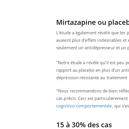
 pourrait-il
Le smartphone nuit-il à
la propagation du
l'apprentissage de la
lecture ?
Mirtazapine ou place
L'étude a également révélé que les 
avaient plus d'effets indésirables et
seulement un antidépresseur et un 
"Notre étude a révélé qu'il est peu
rapport au placebo en plus d'un ant
dépression résistante au traitement e
"Nous recommandons de bien réfléc
cas précis. Ceci est particulièrement 
cognitivo-comportementale
, qui s'e
15 à 30% des cas