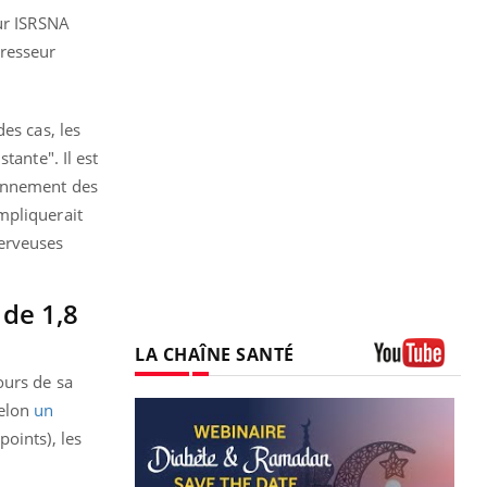
eur ISRSNA
presseur
es cas, les
tante". Il est
ionnement des
mpliquerait
nerveuses
de 1,8
LA CHAÎNE SANTÉ
ours de sa
Youtube
selon
un
oints), les