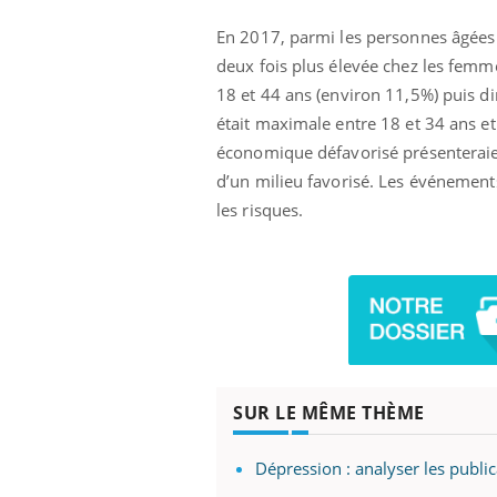
En 2017, parmi les personnes âgées d
deux fois plus élevée chez les femme
18 et 44 ans (environ 11,5%) puis di
prendre pour
Insuline & Charge mentale : et si on
Ecz
Youtube
You
était maximale entre 18 et 34 ans et
Youtube
osait en parler??
pré
économique défavorisé présenteraien
llard mental ou
En 2026, l'insuline dans le diabète de type 2
L'ét
d’un milieu favorisé. Les événements
tômes de la
reste entourée d'idées reçues chez les
ryth
les risques.
les ce qui la rend
patients comme parfois chez les soignants.
sole
sont
SUR LE MÊME THÈME
Dépression : analyser les publi