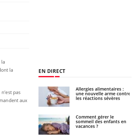
 la
dont la
EN DIRECT
s alimentaires :
TDAH : quel est ce
n'est pas
velle arme contre
traitement autorisé aux
tions sévères
États-Unis ?
demandent aux
 gérer le
Cerveau : le mystère de la
 des enfants en
"madeleine de Proust"
s ?
enfin expliqué