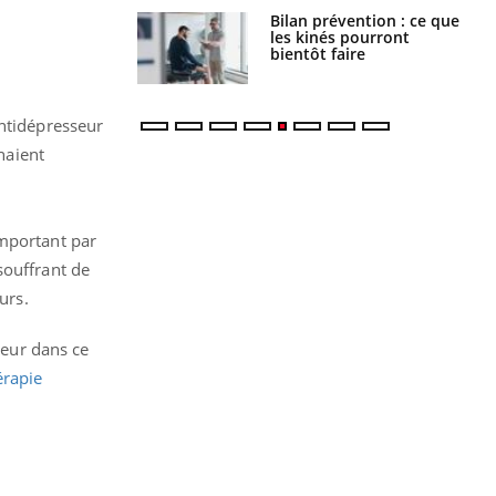
évention : ce que
Intolérance au gluten : les
s pourront
nouvelles
faire
recommandations de la
HAS
antidépresseur
naient
important par
souffrant de
urs.
eur dans ce
érapie