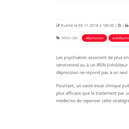
Publié le 05.11.2018 à 18h35
|
|
Mots clés :
dépression
antidépre
Les psychiatres associent de plus en 
sérotonine) ou à un IRSN (inhibiteur
dépression ne répond pas à un seul 
 votre ventre
Pourquoi manger moins
Pourtant, un vaste essai clinique pu
l les premiers
de protéines pourrait
 vos vacances ?
finalement être bénéfique
plus efficace que le traitement par 
médecins de repenser cette stratégie
aleurs :
Grossesse et chaleur : ce
 le risque de
que dit la science
rimpe-t-il ?