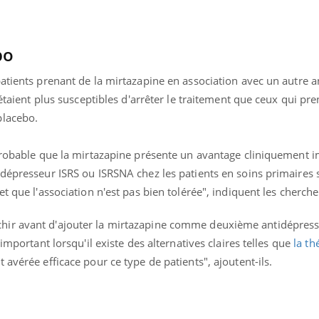
Légionellose en Suisse :
Bilan pr
quelle est l’origine de la
les kiné
contamination ?
bientôt 
bo
patients prenant de la mirtazapine en association avec un autre 
 étaient plus susceptibles d'arrêter le traitement que ceux qui pre
placebo.
 probable que la mirtazapine présente un avantage cliniquement 
idépresseur ISRS ou ISRSNA chez les patients en soins primaires 
t que l'association n'est pas bien tolérée", indiquent les cherche
hir avant d'ajouter la mirtazapine comme deuxième antidépress
important lorsqu'il existe des alternatives claires telles que
la th
st avérée efficace pour ce type de patients", ajoutent-ils.