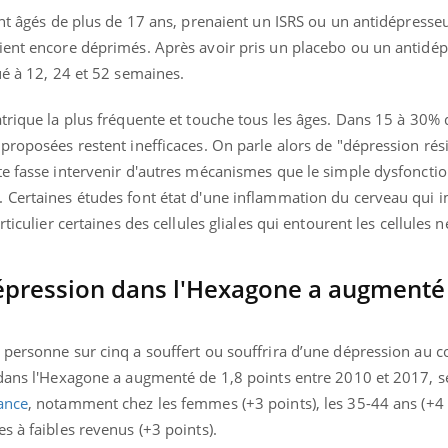
ent âgés de plus de 17 ans, prenaient un ISRS ou un antidépress
ient encore déprimés. Après avoir pris un placebo ou un antidé
ué à 12, 24 et 52 semaines.
trique la plus fréquente et touche tous les âges. Dans 15 à 30% d
roposées restent inefficaces. On parle alors de "dépression résis
te fasse intervenir d'autres mécanismes que le simple dysfonct
 Certaines études font état d'une inflammation du cerveau qui i
rticulier certaines des cellules gliales qui entourent les cellules 
dépression dans l'Hexagone a augmenté 
 personne sur cinq a souffert ou souffrira d’une dépression au c
 dans l'Hexagone a augmenté de 1,8 points entre 2010 et 2017, 
ance
, notamment chez les femmes (+3 points), les 35-44 ans (+4 p
s à faibles revenus (+3 points).