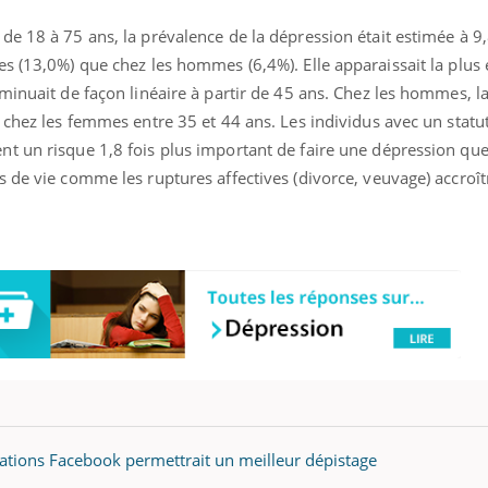
e 18 à 75 ans, la prévalence de la dépression était estimée à 9,
s (13,0%) que chez les hommes (6,4%). Elle apparaissait la plus 
minuait de façon linéaire à partir de 45 ans. Chez les hommes, l
éma Chronique des Mains : se
Diabète & Ramadan 
tube
Youtube
 chez les femmes entre 35 et 44 ans. Les individus avec un statut
Youtube
parer pour l’été !
Le Ramadan approche, et,
t un risque 1,8 fois plus important de faire une dépression qu
é arrive… et avec lui, un tout nouveau
nombreuses personnes at
 de vie comme les ruptures affectives (divorce, veuvage) accroît
me de vie ! Vacances, plage, piscine,
diabète, c'est une périod
il, activités en plein air… Nos mains
défis, mais ...
 ...
cations Facebook permettrait un meilleur dépistage