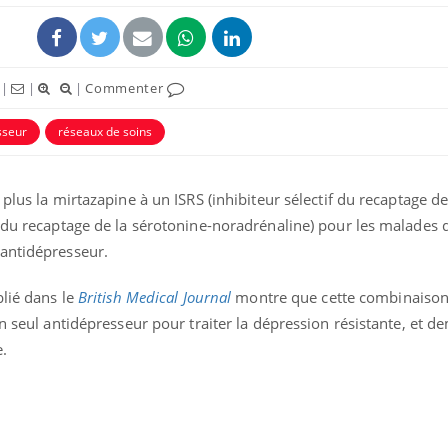
|
|
|
Commenter
sseur
réseaux de soins
plus la mirtazapine à un ISRS (inhibiteur sélectif du recaptage de
 du recaptage de la sérotonine-noradrénaline) pour les malades 
antidépresseur.
Mordue par une tique en
Allergie
blié dans le
British Medical Journal
montre que cette combinaison 
vacances, elle reste dans
une nou
le coma pendant 42 jours
les réac
un seul antidépresseur pour traiter la dépression résistante, et 
.
Mordue par un
Comment
barracuda, une petite fille
sommeil
secourue grâce à un
vacance
réflexe essentiel