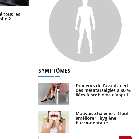
Pourquoi votre ventre gâche-t-il les
é tous les
premiers jours de vos vacances ?
nfin ?
SYMPTÔMES
Douleurs de l’avant-pied :
des métatarsalgies à 90 %
liées à problème d’appui
Mauvaise haleine : il faut
améliorer l’hygiène
bucco-dentaire