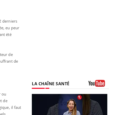
2 derniers
ée, eu peur
ant été
cteur de
uffrant de
LA CHAÎNE SANTÉ
Youtube
r ou
t de
ique, il faut
els,