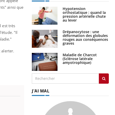
 ont appelé
nts" ainsi que
Hypotension
orthostatique : quand la
pression artérielle chute
au lever
 est très
Drépanocytose : une
'étude. "Il
déformation des globules
ladie."
rouges aux conséquences
graves
 alerter.
Maladie de Charcot
(Sclérose latérale
amyotrophique)
J'AI MAL