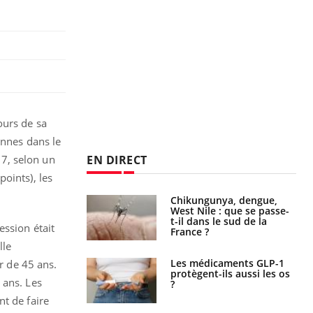
ours de sa
onnes dans le
EN DIRECT
7, selon un
oints), les
Chikungunya, dengue,
West Nile : que se passe-
t-il dans le sud de la
ession était
France ?
lle
Les médicaments GLP-1
r de 45 ans.
protègent-ils aussi les os
4 ans.
Les
?
t de faire