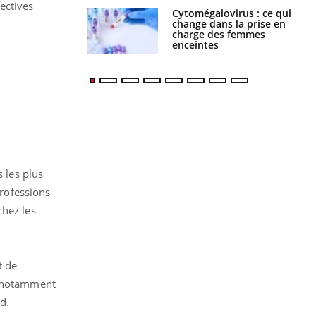
ectives
Cytomégalovirus : ce qui
change dans la prise en
charge des femmes
enceintes
 les plus
professions
chez les
t de
on notamment
rd.