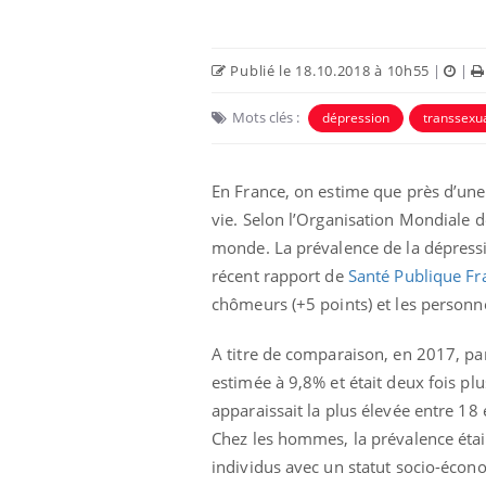
Publié le 18.10.2018 à 10h55
|
|
Mots clés :
dépression
transsexu
En France, on estime que près d’une
vie. Selon l’Organisation Mondiale d
monde. La prévalence de la dépress
récent rapport de
Santé Publique Fr
chômeurs (+5 points) et les personne
A titre de comparaison, e
n 2017, par
estimée à 9,8% et était deux fois pl
apparaissait la plus élevée entre 18 
Chez les hommes, la prévalence étai
individus avec un statut socio-écono