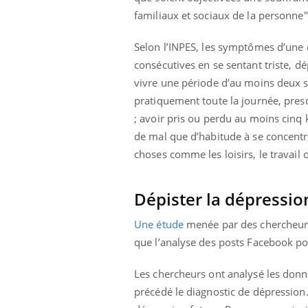
familiaux et sociaux de la personne",
Selon l’INPES, les symptômes d’une 
Youtube
026
Un « jumeau numérique » pour
COU
consécutives en se sentant triste, d
Youtube
You
faciliter l’accès à la médecine
vivre une période d’au moins deux s
 pour de
Youtube
Coup
préventive
pratiquement toute la journée, presq
eintes de
nou
Un établissement lié à un groupe
 de questions, de
bous
; avoir pris ou perdu au moins cinq 
mutualiste innove en matière de bilan de
épis
de mal que d’habitude à se concentre
santé : l'utilisation d'un « jumeau
choses comme les loisirs, le travail 
numérique » permet ...
Dépister la dépressi
Une étude
menée par des chercheurs
que l’analyse des posts Facebook pou
Les chercheurs ont analysé les donn
précédé le diagnostic de dépression.