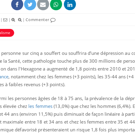
|
|
|
Commenter
alisme
 personne sur cinq a souffert ou souffrira d’une dépression au c
e la Santé, cette pathologie touche plus de 300 millions de pers
ion dans l'Hexagone a augmenté de 1,8 points entre 2010 et 201
ance
, notamment chez les femmes (+3 points), les 35-44 ans (+4 p
s à faibles revenus (+3 points).
mi les personnes âgées de 18 à 75 ans, la prévalence de la dépr
us élevée chez
les femmes
(13,0%) que chez les hommes (6,4%). E
et 44 ans (environ 11,5%) puis diminuait de façon linéaire à parti
t maximale entre 18 et 34 ans et chez les femmes entre 35 et 4
mique défavorisé présenteraient un risque 1,8 fois plus importan