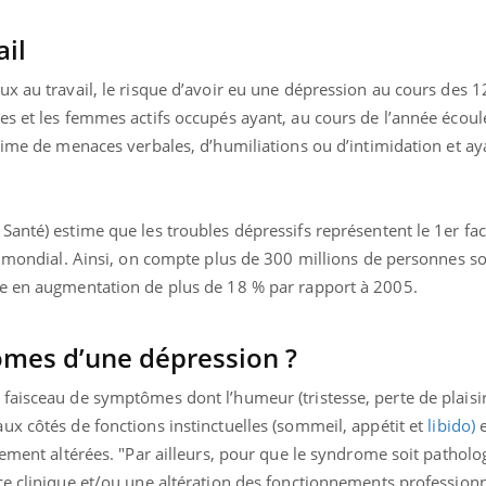
ail
x au travail, le risque d’avoir eu une dépression au cours des 1
es et les femmes actifs occupés ayant, au cours de l’année écoul
time de menaces verbales, d’humiliations ou d’intimidation et ay
anté) estime que les troubles dépressifs représentent le 1er fa
n mondial. Ainsi, on compte plus de 300 millions de personnes so
re en augmentation de plus de 18 % par rapport à 2005.
ômes d’une dépression ?
faisceau de symptômes dont l’humeur (tristesse, perte de plaisi
ux côtés de fonctions instinctuelles (sommeil, appétit et
libido)
e
ement altérées. "Par ailleurs, pour que le syndrome soit patholog
ce clinique et/ou une altération des fonctionnements professionn