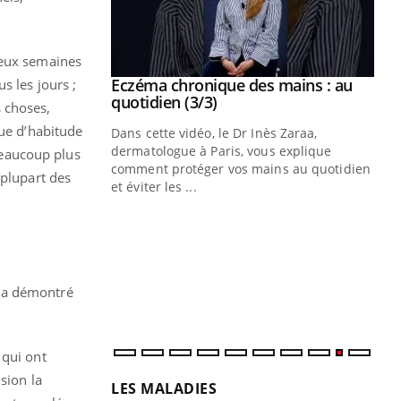
deux semaines
se sur le bien
Eczéma chronique des mains : au
s les jours ;
Youtube
Youtube
quotidien (3/3)
 choses,
ue d’habitude
nté et de la
Dans cette vidéo, le Dr Inès Zaraa,
 de Pourquoi
dermatologue à Paris, vous explique
beaucoup plus
Blugeon, DRH et
comment protéger vos mains au quotidien
 plupart des
et éviter les ...
Ec
You
sy
Une
sèc
per
k a démontré
irri
 qui ont
sion la
LES MALADIES