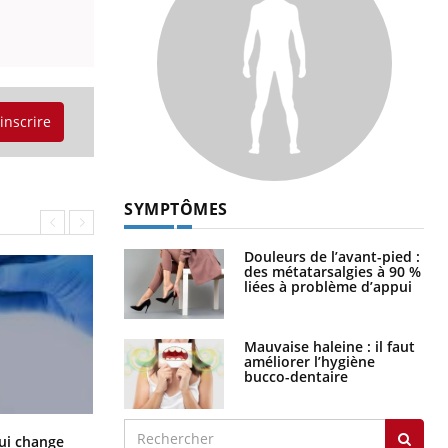
'inscrire
SYMPTÔMES
Douleurs de l’avant-pied :
des métatarsalgies à 90 %
liées à problème d’appui
Mauvaise haleine : il faut
améliorer l’hygiène
bucco-dentaire
La sieste empêche-t-elle de dormir
ui change