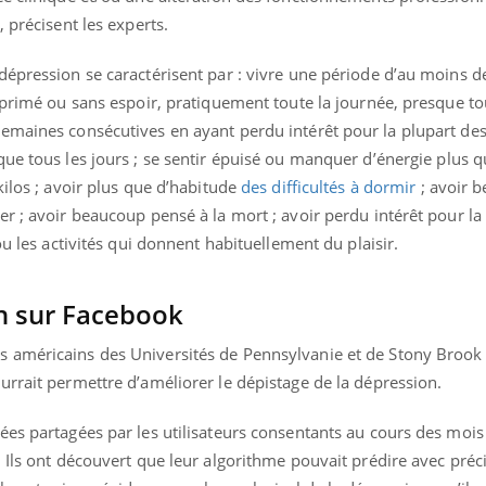
 précisent les experts.
dépression se caractérisent par : vivre une période d’au moins 
Youtube
P DE FOOD sur le diabète
Quand l’entreprise mi
éprimé ou sans espoir, pratiquement toute la journée, presque tou
tube
Youtube
Youtube
être global
emaines consécutives en ayant perdu intérêt pour la plupart des
 de food sur le diabète, c'est votre
ue tous les jours ;
se sentir épuisé ou manquer d’énergie plus q
"Les rendez-vous de la sa
veau rendez-vous culinaire qui
qualité de vie au travail"
cule les idées reçues ! Dans cet
kilos ; avoir plus que d’habitude
des difficultés à dormir
; avoir 
Docteur reçoivent Régis 
ode, une ...
r ; avoir beaucoup pensé à la mort ; avoir perdu intérêt pour la
directeur ...
ou les activités qui donnent habituellement du plaisir.
on sur Facebook
 américains des Universités de Pennsylvanie et de Stony Broo
rrait permettre d’améliorer le dépistage de la dépression.
ées partagées par les utilisateurs consentants au cours des mois
 Ils ont découvert que leur algorithme pouvait prédire avec préci