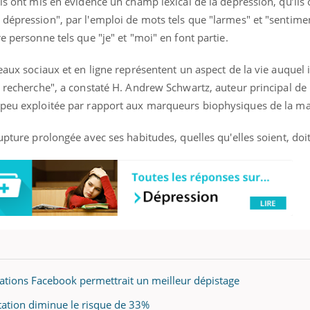
ils ont mis en évidence un champ lexical de la dépression, qu’ils
dépression", par l'emploi de mots tels que "larmes" et "sentime
e personne tels que "je" et "moi" en font partie.
eaux sociaux et en ligne représentent un aspect de la vie auquel il
 recherche", a constaté H. Andrew Schwartz, auteur principal de l
 peu exploitée par rapport aux marqueurs biophysiques de la ma
upture prolongée avec ses habitudes, quelles qu'elles soient, doit
cations Facebook permettrait un meilleur dépistage
ation diminue le risque de 33%