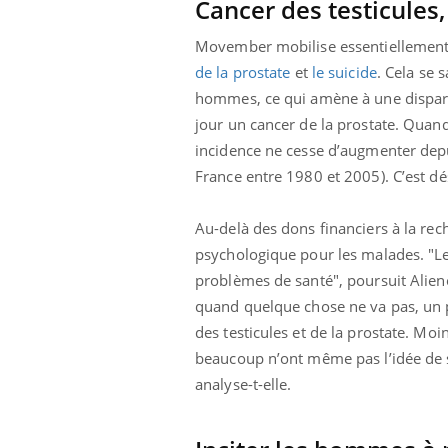
Cancer des testicules,
Pourquoi manger moins
de protéines pourrait
Movember mobilise essentiellement 
finalement être bénéfique
de la prostate
et
le suicide
. Cela se 
hommes, ce qui amène à une disparit
jour un cancer de la prostate. Quand
incidence ne cesse d’augmenter depu
France entre 1980 et 2005). C’est d
Au-delà des dons financiers à la rech
psychologique pour les malades. "L
problèmes de santé", poursuit Alie
quand quelque chose ne va pas, un 
des testicules et de la prostate. M
beaucoup n’ont même pas l’idée de se
analyse-t-elle.