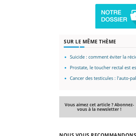
Fati
mêm
care
...
Eczéma Chronique des Mains :
Youtube
Youtube
expliquer ma maladie
SUR LE MÊME THÈME
Il y a des sujets qui sont faciles à aborder...
d'autres non ! D'un côté, poser des
Suicide : comment éviter la réc
questions sur la maladie d'un proche c'est
montrer ...
Prostate, le toucher rectal est e
Cancer des testicules : l'auto-p
Vous aimez cet article ? Abonnez-
vous à la newsletter !
NOUS VOUS RECOMMANDON