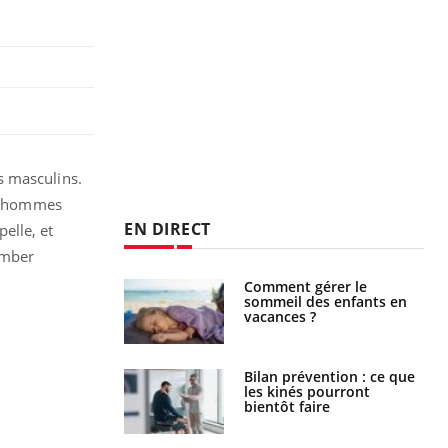
s masculins.
es hommes
EN DIRECT
elle, et
ember
par un
Comment gérer le
a, une petite fille
sommeil des enfants en
e grâce à un
vacances ?
essentiel
lose en Suisse :
Bilan prévention : ce que
st l’origine de la
les kinés pourront
nation ?
bientôt faire