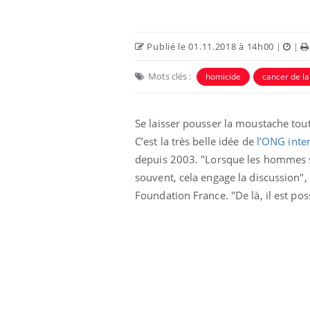
Publié le 01.11.2018 à 14h00
|
|
Mots clés :
homicide
cancer de la
Se laisser pousser la moustache tou
C’est la très belle idée de
l’ONG int
depuis 2003. "Lorsque les hommes se
souvent, cela engage la discussion
Foundation France. "De là, il est pos
Fortes chaleurs :
pourquoi le risque de
noyade grimpe-t-il ?
Le Viagra pourrait-il
freiner la propagation du
cancer ?