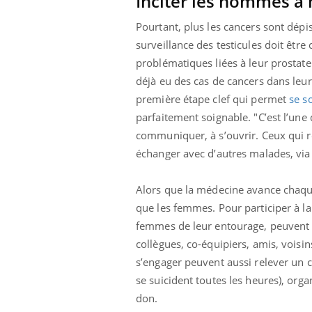
Inciter les hommes 
Pourtant, plus les cancers sont dépis
surveillance des testicules doit êtr
problématiques liées à leur prostate
déjà eu des cas de cancers dans leur 
première étape clef qui permet
se so
parfaitement soignable. "C’est l’un
communiquer, à s’ouvrir. Ceux qui
échanger avec d’autres malades, via
Alors que la médecine avance chaq
que les femmes. Pour participer à l
femmes de leur entourage, peuvent s’
collègues, co-équipiers, amis, voisi
s’engager peuvent aussi relever un
se suicident toutes les heures),
orga
Car
You
don.
pré