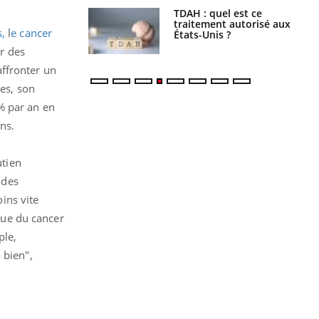
s alimentaires :
TDAH : quel est ce
velle arme contre
traitement autorisé aux
s,
l
e cancer
tions sévères
États-Unis ?
ar des
affronter un
nes, son
% par an en
ns.
utien
 des
ins vite
oue du cancer
le,
 bien",