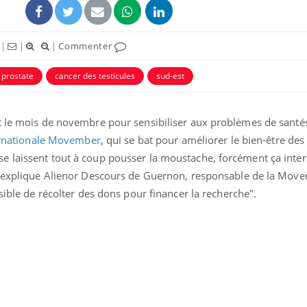
|
|
|
Commenter
 prostate
cancer des testicules
sud-est
t le mois de novembre pour sensibiliser aux problèmes de santé
ernationale Movember
, qui se bat pour améliorer le bien-être d
 laissent tout à coup pousser la moustache, forcément ça interp
", explique Alienor Descours de Guernon, responsable de la Mov
sible de récolter des dons pour financer la recherche".
Grossesse et chaleur : ce
Mordue 
que dit la science
barracud
secouru
réflexe 
Le smartphone nuit-il à
Légionel
l'apprentissage de la
quelle e
lecture ?
contami