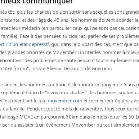
à mieux communiquer
tés tôt, plus les chances de s’en sortir sans séquelles sont grand
e constante, et dès l’âge de 45 ans, les hommes doivent aborder le
 avec leur médecin (en particulier ceux qui ne sont pas caucasie
famille). Face à des pensées suicidaires, parler de ses problèmes
rtir d’un état dépressif
, qui, dans la plupart des cas, n’est que p
e des grandes priorités de Movember : inciter les hommes à mieu
 rencontrent des problèmes de santé peuvent tout simplement 
 notre forum", insiste Alienor Descours de Guernon.
ue année, les hommes continuent de mourir en moyenne 6 ans p
a septième édition de "à vos moustaches", les hommes, soutenus 
inscrivent sur le site
movember.com
et former leur équipe ave
ns ou
famille. Pendant tout le mois de novembre, tous ceux qui v
 challenge MOVE en parcourant
60km dans le mois (pour les 60 
niser ou assister à un événement Movember ou tout simplement 
ence en fer : comprendre pour
tube
Youtube
venir