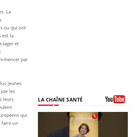
es. La
s
ns ou qui ont
 est la
assager et
x
commencer par
lus jeunes
par les
c leurs
LA CHAÎNE SANTÉ
eulent
Youtube
Européens qui
faire un