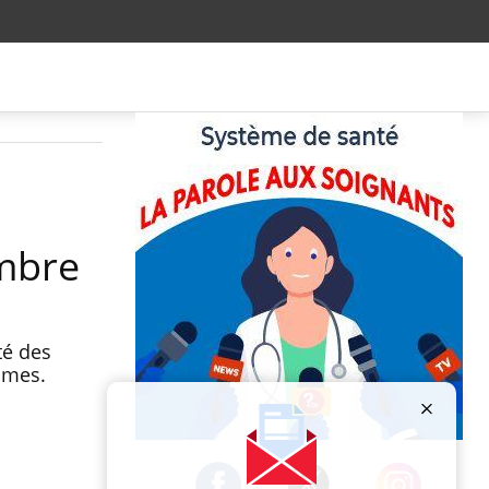
embre
té des
emmes.
Publicité