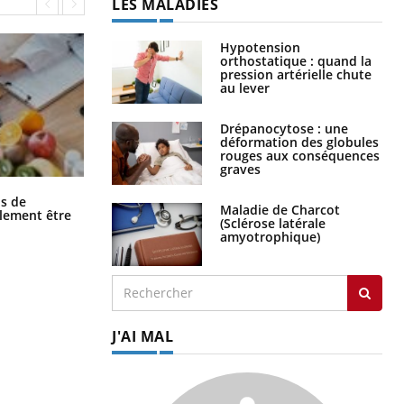
LES MALADIES
Hypotension
orthostatique : quand la
pression artérielle chute
au lever
Drépanocytose : une
déformation des globules
rouges aux conséquences
graves
Grossesse et chaleur : ce que dit la
s de
Maladie de Charcot
science
alement être
(Sclérose latérale
amyotrophique)
J'AI MAL