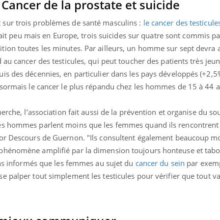
 Cancer de la prostate et suicide
Mordue par une tique en
Allergie
vacances, elle reste dans
une nou
sur trois problèmes de santé masculins :
le cancer des testicule
le coma pendant 42 jours
les réac
sait peu mais en Europe, trois suicides sur quatre sont commis p
ion toutes les minutes. Par ailleurs, un homme sur sept devra 
 au cancer des testicules, qui peut toucher des patients très jeu
is des décennies, en particulier dans les pays développés (+2,5
ésormais le cancer le plus répandu chez les hommes de 15 à 44 a
erche, l’association fait aussi de la prévention et organise du so
es hommes parlent moins que les femmes quand ils rencontrent
nor Descours de Guernon. "Ils consultent également beaucoup mo
phénomène amplifié par la dimension toujours honteuse et tab
oins informés que les femmes au sujet du
cancer du sein
par exemp
 palper tout simplement les testicules pour vérifier que tout va