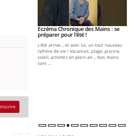
ale : et si on
Eczéma Chronique des Mains : se
Youtube
ube
Youtube
préparer pour l’été !
e diabète de type 2
L'été arrive… et avec lui, un tout nouveau
çues chez les
rythme de vie ! Vacances, plage, piscine,
ez les soignants.
soleil, activités en plein air… Nos mains
sont ...
Di
You
Le 
nom
dia
défi
'inscrire