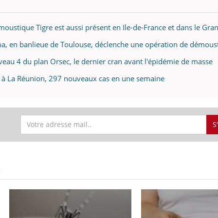
moustique Tigre est aussi présent en Ile-de-France et dans le Gra
a, en banlieue de Toulouse, déclenche une opération de démoust
uline & Charge mentale : et si on
Eczéma Chronique des
tube
Youtube
Youtube
Y
it en parler??
préparer pour l’été !
iveau 4 du plan Orsec, le dernier cran avant l'épidémie de masse
026, l'insuline dans le diabète de type 2
L'été arrive… et avec lui,
t à La Réunion, 297 nouveaux cas en une semaine
e entourée d'idées reçues chez les
rythme de vie ! Vacances, 
ients comme parfois chez les soignants.
soleil, activités en plein
sont ...
S
S