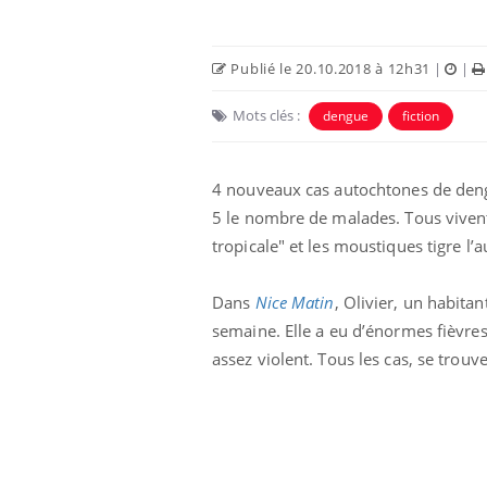
Publié le 20.10.2018 à 12h31
|
|
Mots clés :
dengue
fiction
4 nouveaux cas autochtones de deng
5 le nombre de malades. Tous viven
tropicale" et les moustiques tigre l
Dans
Nice Matin
, Olivier, un habita
olorectal : une
Cytomégalovirus : ce qui
e simple aurait
change dans la prise en
semaine. Elle a eu d’énormes fièvres,
a donne au Pays
charge des femmes
assez violent. Tous les cas, se trou
enceintes
unya, dengue,
La sieste empêche-t-elle
e : que se passe-
de dormir la nuit ?
 le sud de la