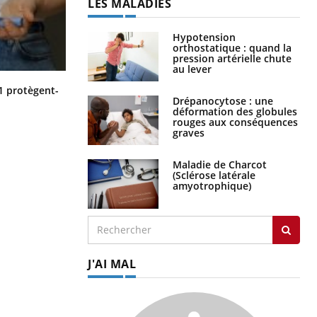
LES MALADIES
Hypotension
orthostatique : quand la
pression artérielle chute
au lever
Cytomégalovirus : ce qui change
1 protègent-
dans la prise en charge des femmes
Drépanocytose : une
enceintes
déformation des globules
rouges aux conséquences
graves
Maladie de Charcot
(Sclérose latérale
amyotrophique)
J'AI MAL