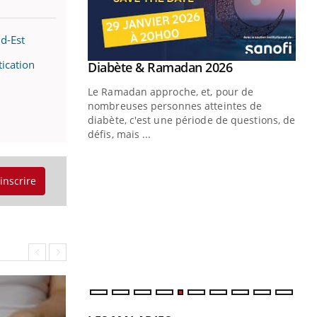
nd-Est
ication
Youtube
 Mains : se
Diabète & Ramadan 2026
Youtube
outube
Le Ramadan approche, et, pour de
 un tout nouveau
nombreuses personnes atteintes de
plage, piscine,
diabète, c'est une période de questions, de
 air… Nos mains
défis, mais ...
Un
You
fac
'inscrire
pr
Un 
mut
san
num