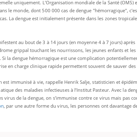
emelle uniquement. L’Organisation mondiale de la Santé (OMS) 
ans le monde, dont 500 000 cas de dengue "hémorragique", c'est
as. La dengue est initialement présente dans les zones tropicale
estent au bout de 3 à 14 jours (en moyenne 4 à 7 jours) après 
rome grippal touchant les nourrissons, les jeunes enfants et les a
e. Si la dengue hémorragique est une complication potentiellemen
rise en charge clinique rapide permettent souvent de sauver des 
on est immunisé à vie, rappelle Henrik Salje, statisticien et épidé
tique des maladies infectieuses à l’Institut Pasteur. Avec la deng
 des virus de la dengue, on s’immunise contre ce virus mais pas con
on
, par une autre forme du virus, les personnes ont davantage d