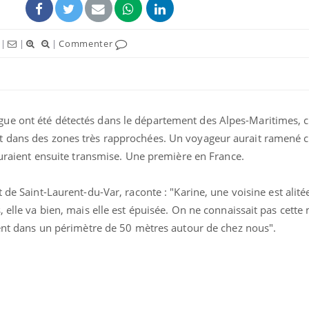
|
|
|
Commenter
ue ont été détectés dans le département des Alpes-Maritimes, c
t dans des zones très rapprochées. Un voyageur aurait ramené c
’auraient ensuite transmise. Une première en France.
nt de Saint-Laurent-du-Var, raconte : "Karine, une voisine est alit
Pourquoi votre ventre
Pourquo
gâche-t-il les premiers
de prot
 elle va bien, mais elle est épuisée. On ne connaissait pas cette 
jours de vos vacances ?
finalem
vent dans un périmètre de 50 mètres autour de chez nous".
Fortes chaleurs :
Grossess
pourquoi le risque de
que dit 
noyade grimpe-t-il ?