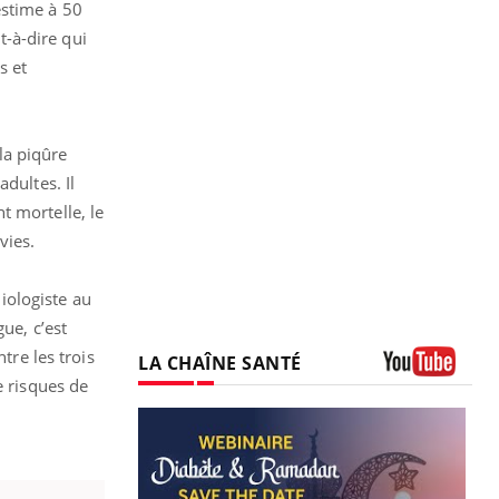
estime à 50
-à-dire qui
s et
la piqûre
dultes. Il
t mortelle, le
vies.
miologiste au
ue, c’est
tre les trois
LA CHAÎNE SANTÉ
e risques de
Youtube