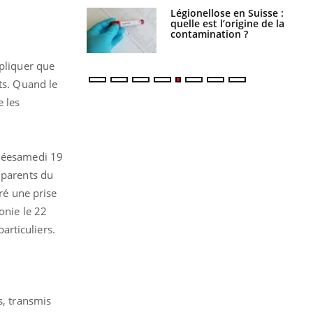
phone nuit-il à
Légionellose en Suisse :
tissage de la
quelle est l’origine de la
?
contamination ?
xpliquer que
ts. Quand le
e les
édéesamedi 19
 parents du
ré une prise
onie le 22
particuliers.
s, transmis