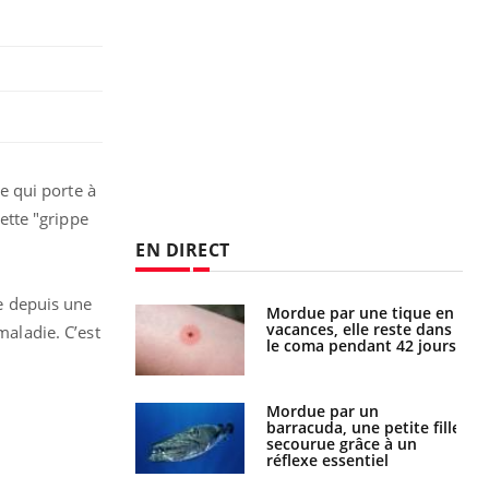
e qui porte à
ette "grippe
EN DIRECT
ée depuis une
i manger moins
Mordue par une tique en
éines pourrait
vacances, elle reste dans
maladie. C’est
ent être bénéfique
le coma pendant 42 jours
e et chaleur : ce
Mordue par un
la science
barracuda, une petite fille
secourue grâce à un
réflexe essentiel