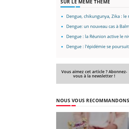
SUR LE MÊME THÈME
Dengue, chikungunya, Zika : le 
Dengue: un nouveau cas à Balm
 Mains :
Carence en fer : comprendre pour
Ins
Youtube
You
Youtube
Youtube
prévenir
osa
Dengue : la Réunion active le n
aciles à aborder...
Fatigue, irritabilité, brouillard mental ou
En 2
Dengue : l'épidémie se poursui
poser des
même alopécie… Les symptômes de la
rest
'un proche c'est
carence en fer sont multiples ce qui la rend
pat
...
Vous aimez cet article ? Abonnez-
vous à la newsletter !
NOUS VOUS RECOMMANDON