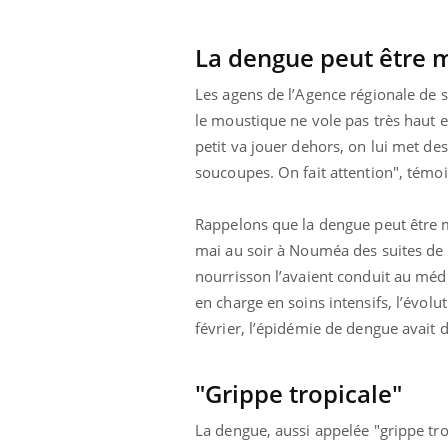
icaments GLP-1
VIH : la fin du comprimé
-ils aussi les os
tous les jours se profile-t-
elle enfin ?
La dengue peut être m
Les agens de l’Agence régionale de s
le moustique ne vole pas très haut e
petit va jouer dehors, on lui met de
soucoupes. On fait attention", témoi
Rappelons que la dengue peut être m
mai au soir à Nouméa des suites de l
nourrisson l’avaient conduit au mé
en charge en soins intensifs, l’évol
février, l’épidémie de dengue avai
"Grippe tropicale"
La dengue, aussi appelée "grippe tro