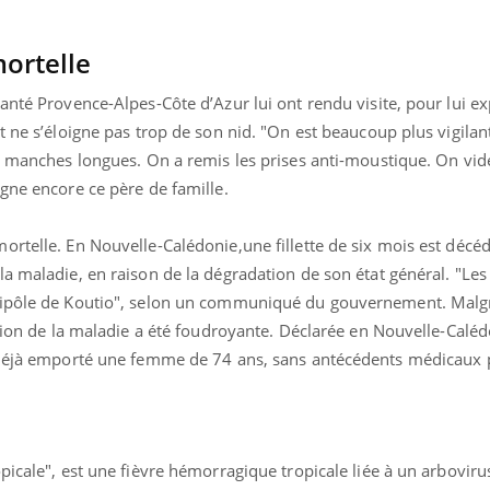
Le Viagra pourrait-il
Le smart
freiner la propagation du
l'appren
cancer ?
lecture 
ortelle
anté Provence-Alpes-Côte d’Azur lui ont rendu visite, pour lui e
t ne s’éloigne pas trop de son nid. "On est beaucoup plus vigilan
s manches longues. On a remis les prises anti-moustique. On vid
gne encore ce père de famille.
ortelle. En Nouvelle-Calédonie,une fillette de six mois est déc
a maladie, en raison de la dégradation de son état général. "Les
dipôle de Koutio", selon un communiqué du gouvernement. Malg
ution de la maladie a été foudroyante. Déclarée en Nouvelle-Caléd
t déjà emporté une femme de 74 ans, sans antécédents médicaux 
picale", est une fièvre hémorragique tropicale liée à un arboviru