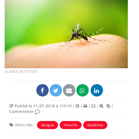
AUIMEESRI /ISTOCK
Publié le 11.07.2018 à 11h10
|
|
|
|
|
Commenter
Mots clés :
dengue
mouche
épidémie