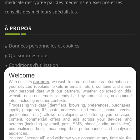
LES MALADIES
Hypotension orthostatique : quand la
pression artérielle chute au lever
Drépanocytose : une déformation des
globules rouges aux conséquences
Welcome
graves
With our 225
partners
, we wish to store and access information on
your devices (cookies, pixels in emails, etc.), combine and share
your personal data with our partners, whether collected on this
website or in our emails, already held by some of us, or obtained
Maladie de Charcot (Sclérose latérale
later, including in other contexts.
amyotrophique)
Processing this data (identifiers, browsing, preferences, purchases,
loyalty programs, IP, postal addresses and emails, phone, precise
geolocation, etc.) allows developing and offering you services,
content, commercial offers and ads across your devices and
screens (including by email, post, SMS, phone, audio, and video),
personalising them, measuring their performance, and analysing
audiences.
You can "accept all" and withdraw your consent at any time via the