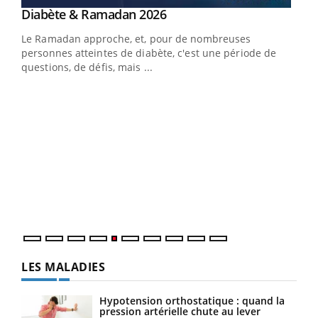
LA CHAÎNE SANTÉ
Youtube