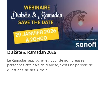
Youtube
Diabète & Ramadan 2026
Youtube
Le Ramadan approche, et, pour de nombreuses
personnes atteintes de diabète, c'est une période de
questions, de défis, mais ...
Un « jumeau numérique » pour faciliter l’accès
COU
Youtube
You
Youtube
à la médecine préventive
Coup
Un établissement lié à un groupe mutualiste innove en
vous