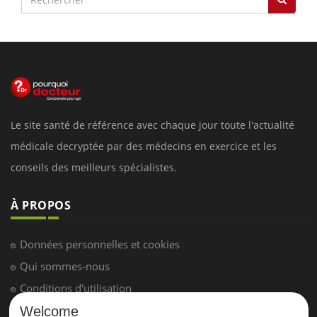
Le site santé de référence avec chaque jour toute l'actualité
médicale decryptée par des médecins en exercice et les
conseils des meilleurs spécialistes.
À PROPOS
Données personnelles et cookies
Qui sommes-nous
Conditions d'utilisation
Plan du site
Welcome