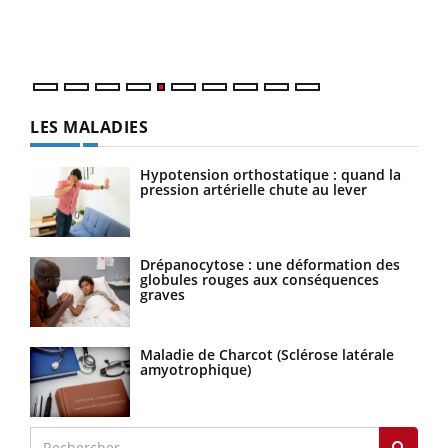
matière de bilan de santé : l'utilisation d'un « jumeau
épis
numérique » permet ...
LES MALADIES
Hypotension orthostatique : quand la
pression artérielle chute au lever
Drépanocytose : une déformation des
globules rouges aux conséquences
graves
Maladie de Charcot (Sclérose latérale
amyotrophique)